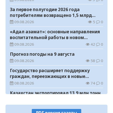
За первое полугодие 2026 года
потребителям возвращено 1,5 млрд
тенге
09.08.2026
5
0
«Адал азамат»: основные направления
воспитательной работы в новом
учебном году
09.08.2026
42
0
Прогноз погоды на 9 августа
09.08.2026
58
0
Государство расширяет поддержку
граждан, переезжающих в новые
регионы для работы
08.08.2026
74
0
Казахстан экспортировал 13,9 млн тонн
зерна и муки в зерновом эквиваленте
08.08.2026
86
0
PDF версия газеты