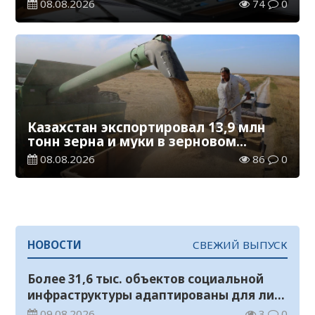
08.08.2026
74
0
Казахстан экспортировал 13,9 млн
тонн зерна и муки в зерновом
эквиваленте
08.08.2026
86
0
НОВОСТИ
СВЕЖИЙ ВЫПУСК
Более 31,6 тыс. объектов социальной
инфраструктуры адаптированы для лиц
с инвалидностью
09.08.2026
3
0