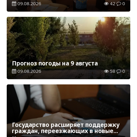
работы в новом учебном году
09.08.2026
42
0
Прогноз погоды на 9 августа
09.08.2026
58
0
Государство расширяет поддержку
граждан, переезжающих в новые
регионы для работы