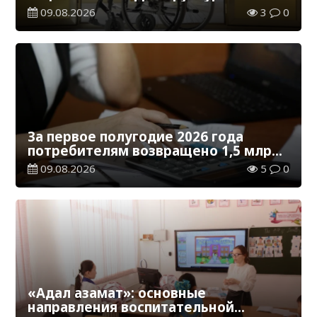
адаптированы для лиц с
09.08.2026
3
0
инвалидностью
За первое полугодие 2026 года
потребителям возвращено 1,5 млрд
тенге
09.08.2026
5
0
«Адал азамат»: основные
направления воспитательной