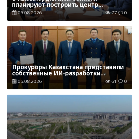
планируют построить центр
цифровизации
05.08.2026
77
0
Прокуроры Казахстана представили
собственные ИИ-разработки
мировому эксперту Кай-Фу Ли
05.08.2026
61
0