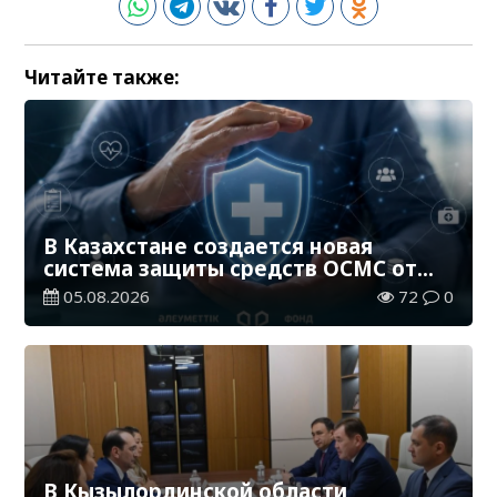
Читайте также:
В Казахстане создается новая
система защиты средств ОСМС от
необоснованных выплат
05.08.2026
72
0
В Кызылординской области