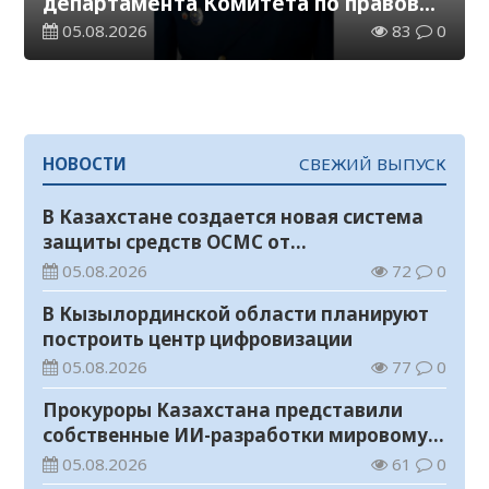
департамента Комитета по правовой
статистике и специальным учетам
05.08.2026
83
0
по Кызылординской области
НОВОСТИ
СВЕЖИЙ ВЫПУСК
В Казахстане создается новая система
защиты средств ОСМС от
необоснованных выплат
05.08.2026
72
0
В Кызылординской области планируют
построить центр цифровизации
05.08.2026
77
0
Прокуроры Казахстана представили
собственные ИИ-разработки мировому
эксперту Кай-Фу Ли
05.08.2026
61
0