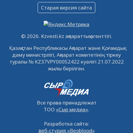
Объявление
Старая версия сайта
09.12.2022
64097
0
Свободные рабочие места
22.11.2022
16423
0
© 2026. Kzvesti.kz ақпараттық агенттігі.
IPO «КазМунайГаз»: компания проведет
Қазақстан Республикасы Ақпарат және Қоғамдық
встречу с инвесторами в Кызылорде 22
даму министрлігі, Ақпарат комитетінің тіркеу
ноября
21.11.2022
14929
0
туралы № KZ37VPY00052422 куәлігі 21.07.2022
жылы берілген.
Все права принадлежат
ТОО
«Сыр медиа»
.
Разработка сайта:
веб-студия «Beoblood»