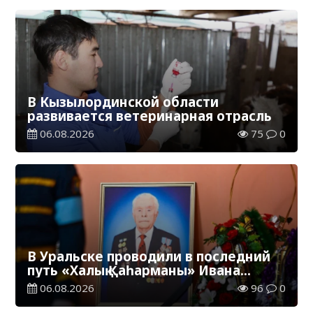
В Кызылординской области
развивается ветеринарная отрасль
06.08.2026
75
0
В Уральске проводили в последний
путь «Халық Қаһарманы» Ивана
Степановича Гапича
06.08.2026
96
0