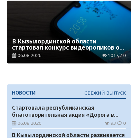
В Кызылординской области
стартовал конкурс видеороликов о
семейных ценностях и Конституции
06.08.2026
101
0
НОВОСТИ
СВЕЖИЙ ВЫПУСК
Стартовала республиканская
благотворительная акция «Дорога в
школу»
06.08.2026
93
0
В Кызылординской области развивается