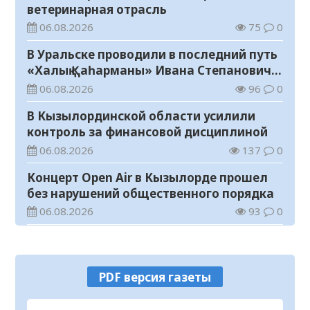
ветеринарная отрасль
06.08.2026
75
0
В Уральске проводили в последний путь
«Халық Қаһарманы» Ивана Степановича
Гапича
06.08.2026
96
0
В Кызылординской области усилили
контроль за финансовой дисциплиной
06.08.2026
137
0
Концерт Open Air в Кызылорде прошел
без нарушений общественного порядка
06.08.2026
93
0
В Кызылординской области стартовал
конкурс видеороликов о семейных
ценностях и Конституции
06.08.2026
101
0
PDF версия газеты
Соблюдение правил пожарной