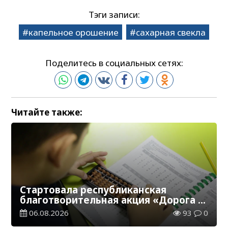
Тэги записи:
капельное орошение
сахарная свекла
Поделитесь в социальных сетях:
Читайте также:
Стартовала республиканская
благотворительная акция «Дорога в
школу»
06.08.2026
93
0