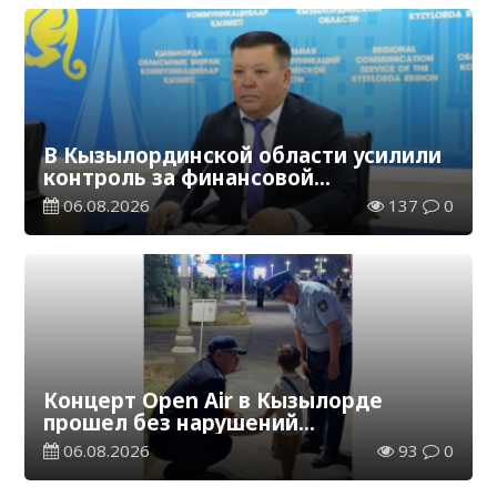
В Кызылординской области усилили
контроль за финансовой
дисциплиной
06.08.2026
137
0
Концерт Open Air в Кызылорде
прошел без нарушений
общественного порядка
06.08.2026
93
0