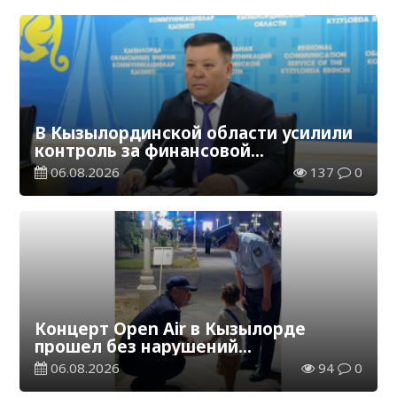
В Кызылординской области усилили
контроль за финансовой
дисциплиной
06.08.2026
137
0
Концерт Open Air в Кызылорде
прошел без нарушений
общественного порядка
06.08.2026
94
0