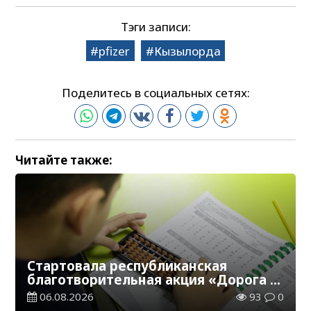
Тэги записи:
pfizer
Кызылорда
Поделитесь в социальных сетях:
Читайте также:
Стартовала республиканская
благотворительная акция «Дорога в
школу»
06.08.2026
93
0