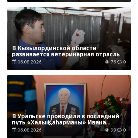
В Кызылординской области
развивается ветеринарная отрасль
06.08.2026
76
0
В Уральске проводили в последний
путь «Халық Қаһарманы» Ивана
Степановича Гапича
06.08.2026
99
0