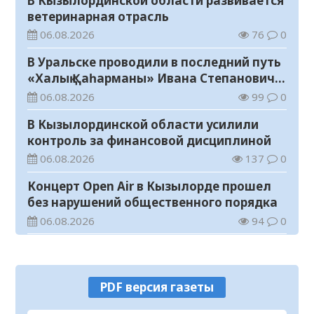
В Кызылординской области развивается
ветеринарная отрасль
06.08.2026
76
0
В Уральске проводили в последний путь
«Халық Қаһарманы» Ивана Степановича
Гапича
06.08.2026
99
0
В Кызылординской области усилили
контроль за финансовой дисциплиной
06.08.2026
137
0
Концерт Open Air в Кызылорде прошел
без нарушений общественного порядка
06.08.2026
94
0
В Кызылординской области стартовал
конкурс видеороликов о семейных
ценностях и Конституции
06.08.2026
102
0
PDF версия газеты
Соблюдение правил пожарной