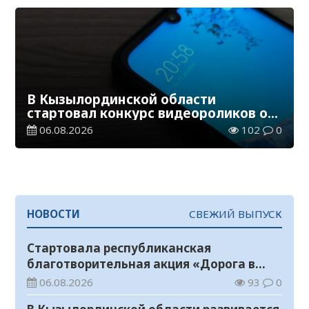
В Кызылординской области
стартовал конкурс видеороликов о
семейных ценностях и Конституции
06.08.2026
102
0
НОВОСТИ
СВЕЖИЙ ВЫПУСК
Стартовала республиканская
благотворительная акция «Дорога в
школу»
06.08.2026
93
0