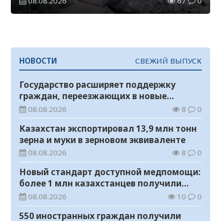
08.08.2026
67
0
НОВОСТИ
СВЕЖИЙ ВЫПУСК
Государство расширяет поддержку
граждан, переезжающих в новые
регионы для работы
08.08.2026
8
0
Казахстан экспортировал 13,9 млн тонн
зерна и муки в зерновом эквиваленте
08.08.2026
8
0
Новый стандарт доступной медпомощи:
более 1 млн казахстанцев получили
телемедицинские услуги
08.08.2026
10
0
550 иностранных граждан получили