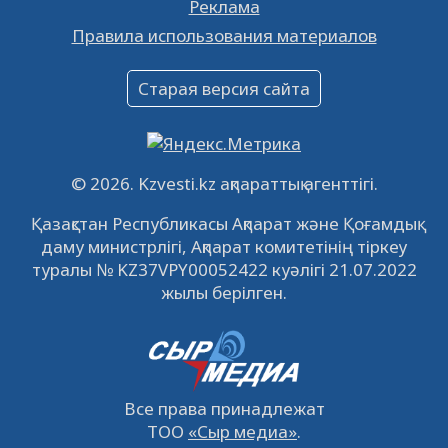
Реклама
Объявление
Правила использования материалов
16.12.2022
61061
0
Объявление
Старая версия сайта
09.12.2022
64131
0
Свободные рабочие места
22.11.2022
16447
0
© 2026. Kzvesti.kz ақпараттық агенттігі.
IPO «КазМунайГаз»: компания проведет
Қазақстан Республикасы Ақпарат және Қоғамдық
встречу с инвесторами в Кызылорде 22
даму министрлігі, Ақпарат комитетінің тіркеу
ноября
21.11.2022
14951
0
туралы № KZ37VPY00052422 куәлігі 21.07.2022
жылы берілген.
Все права принадлежат
ТОО
«Сыр медиа»
.