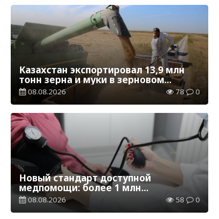
Казахстан экспортировал 13,9 млн
тонн зерна и муки в зерновом
эквиваленте
08.08.2026
78
0
Новый стандарт доступной
медпомощи: более 1 млн
казахстанцев получили
08.08.2026
58
0
телемедицинские услуги