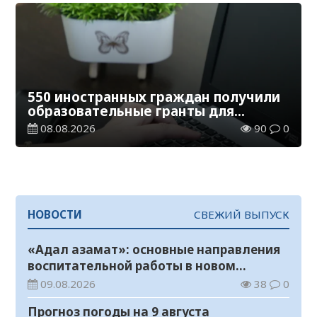
550 иностранных граждан получили
образовательные гранты для
обучения в Казахстане
08.08.2026
90
0
НОВОСТИ
СВЕЖИЙ ВЫПУСК
«Адал азамат»: основные направления
воспитательной работы в новом
учебном году
09.08.2026
38
0
Прогноз погоды на 9 августа