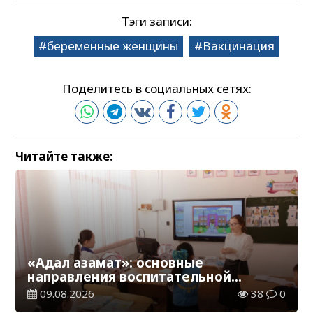
Тэги записи:
беременные женщины
Вакцинация
Поделитесь в социальных сетях:
Читайте также:
«Адал азамат»: основные
направления воспитательной
работы в новом учебном году
09.08.2026
38
0