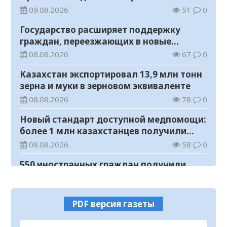
09.08.2026
51
0
Государство расширяет поддержку
граждан, переезжающих в новые
регионы для работы
08.08.2026
67
0
Казахстан экспортировал 13,9 млн тонн
зерна и муки в зерновом эквиваленте
08.08.2026
78
0
Новый стандарт доступной медпомощи:
более 1 млн казахстанцев получили
телемедицинские услуги
08.08.2026
58
0
550 иностранных граждан получили
образовательные гранты для обучения в
Казахстане
08.08.2026
90
0
PDF версия газеты
Министерство просвещения определило
сроки обучения и каникул на 2026-2027