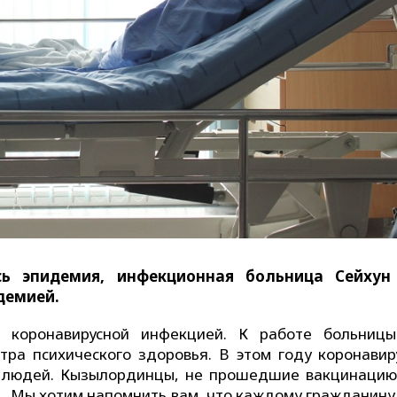
сь эпидемия, инфекционная больница Сейхун
демией.
 коронавирусной инфекцией. К работе больниц
тра психического здоровья. В этом году коронавир
х людей. Кызылординцы, не прошедшие вакцинацию
и. Мы хотим напомнить вам, что каждому гражданину