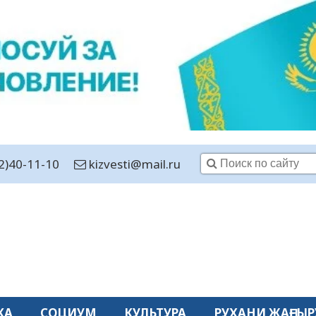
2)40-11-10
kizvesti@mail.ru
КА
СОЦИУМ
КУЛЬТУРА
РУХАНИ ЖАҢҒЫР