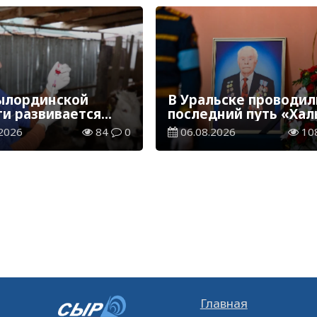
ылординской
В Уральске проводил
ти развивается
последний путь «Хал
инарная отрасль
Қаһарманы» Ивана
2026
84
0
06.08.2026
10
Степановича Гапича
Главная