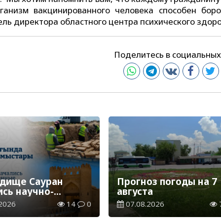
ганизм вакцинированного человека способен боро
ель директора областного центра психического здоро
Поделитесь в социальных
одище Сауран
Прогноз погоды на 7
ись научно-
августа
врационные
2026
14
0
07.08.2026
ы