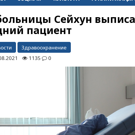
больницы Сейхун выпис
дний пациент
вости
Здравоохранение
08.2021
1135
0