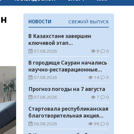
ан
НОВОСТИ
СВЕЖИЙ ВЫПУСК
В Казахстане завершен
ключевой этап
строительства
07.08.2026
8
0
Транскаспийской волоконно-
В городище Сауран начались
оптической линии связи
научно-реставрационные
работы
07.08.2026
14
0
Прогноз погоды на 7 августа
07.08.2026
7
0
Стартовала республиканская
благотворительная акция
«Дорога в школу»
06.08.2026
99
0