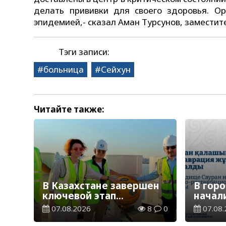
делать прививки для своего здоровья. Ор
эпидемией,- сказал Аман Турсунов, заместит
Тэги записи:
больница
Сейхун
Читайте также:
В Казахстане завершен
В гор
ключевой этап
начал
строительства
реста
07.08.2026
8
0
07.08.
Транскаспийской
работ
волоконно-оптической