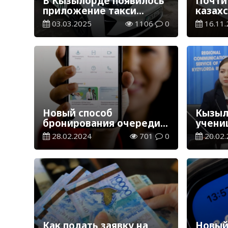
В Кызылорде появилось
Почти
приложение такси
казах
«Aparu»
беспл
03.03.2025
1106
0
16.11.
через 
Новый способ
Кызыл
бронирования очереди в
учени
спецЦОН пользуется
мобил
28.02.2024
701
0
20.02.
популярностью в
Казахстане
Как подать заявку на
Новый