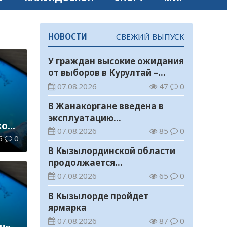
НОВОСТИ
СВЕЖИЙ ВЫПУСК
У граждан высокие ожидания
от выборов в Курултай –
опрос общественного мнения
07.08.2026
47
0
В Жанакоргане введена в
эксплуатацию
кое
водораспределительная
07.08.2026
85
0
v
6
0
станция
В Кызылординской области
продолжается
экологическая акция «Таза
07.08.2026
65
0
Қазақстан»
В Кызылорде пройдет
ярмарка
07.08.2026
87
0