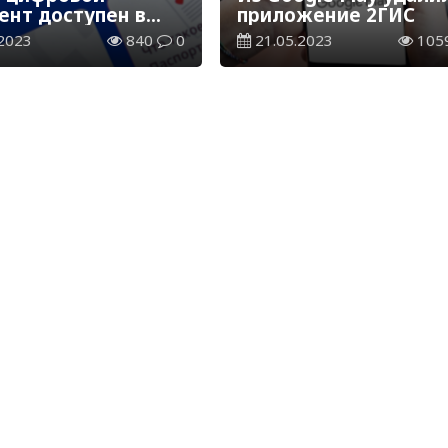
ент доступен в
приложение 2ГИС
жении eGov Mobile
2023
840
0
21.05.2023
105