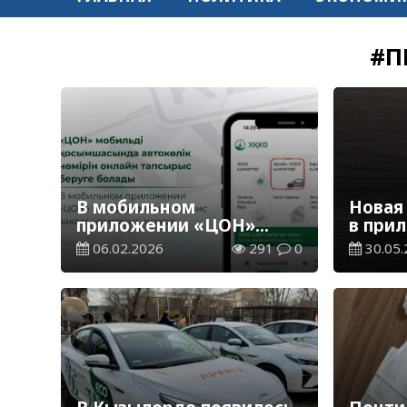
#П
В мобильном
Новая
приложении «ЦОН»
в при
внедрен онлайн-сервис
Mobil
06.02.2026
291
0
30.05.
заказа номерных знаков