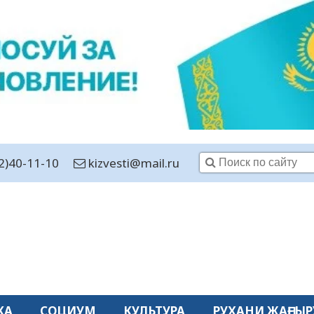
2)40-11-10
kizvesti@mail.ru
КА
СОЦИУМ
КУЛЬТУРА
РУХАНИ ЖАҢҒЫР