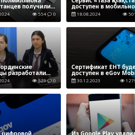
 полмиллиона
Сервис «Таза Қазақст
станцев получили
доступен в мобильн
атные лекарства
приложении eGov Mo
2024
554
0
18.08.2024
50
Egov Mobile
ординские
Сертификат ЕНТ буд
цы разработали
доступен в eGov Mobi
ьное приложение
2024
523
0
30.12.2023
127
 цифровой
Из Google Play удали