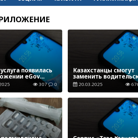
РИЛОЖЕНИЕ
 услуга появилась
Казахстанцы смогут
ложении eGov
заменить водительс
e
удостоверение в eGo
2025
307
0
20.03.2025
67
Mobile