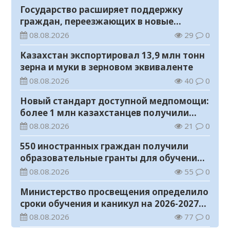
Государство расширяет поддержку
граждан, переезжающих в новые
регионы для работы
08.08.2026
29
0
Казахстан экспортировал 13,9 млн тонн
зерна и муки в зерновом эквиваленте
08.08.2026
40
0
Новый стандарт доступной медпомощи:
более 1 млн казахстанцев получили
телемедицинские услуги
08.08.2026
21
0
550 иностранных граждан получили
образовательные гранты для обучения в
Казахстане
08.08.2026
55
0
Министерство просвещения определило
сроки обучения и каникул на 2026-2027
учебный год
08.08.2026
77
0