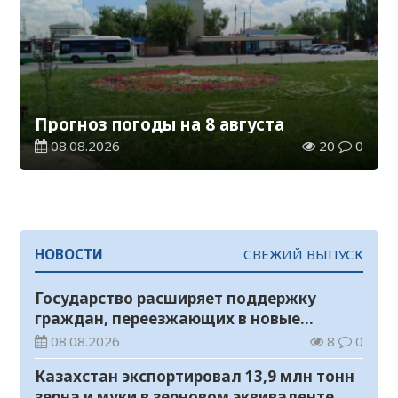
Прогноз погоды на 8 августа
08.08.2026
20
0
НОВОСТИ
СВЕЖИЙ ВЫПУСК
Государство расширяет поддержку
граждан, переезжающих в новые
регионы для работы
08.08.2026
8
0
Казахстан экспортировал 13,9 млн тонн
зерна и муки в зерновом эквиваленте