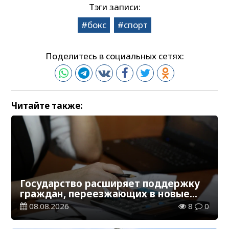
Тэги записи:
бокс
спорт
Поделитесь в социальных сетях:
Читайте также:
Государство расширяет поддержку
граждан, переезжающих в новые
регионы для работы
08.08.2026
8
0