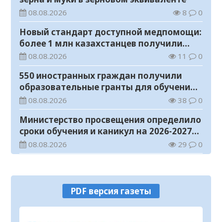
08.08.2026
8
0
Новый стандарт доступной медпомощи:
более 1 млн казахстанцев получили
телемедицинские услуги
08.08.2026
11
0
550 иностранных граждан получили
образовательные гранты для обучения в
Казахстане
08.08.2026
38
0
Министерство просвещения определило
сроки обучения и каникул на 2026-2027
учебный год
08.08.2026
29
0
Прогноз погоды на 8 августа
08.08.2026
20
0
PDF версия газеты
У граждан высокие ожидания от
выборов в Курултай – опрос
общественного мнения
07.08.2026
67
0