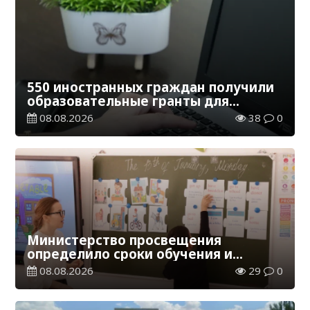
550 иностранных граждан получили
образовательные гранты для
обучения в Казахстане
08.08.2026
38
0
Министерство просвещения
определило сроки обучения и
каникул на 2026-2027 учебный год
08.08.2026
29
0