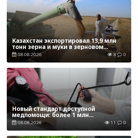
Казахстан экспортировал 13,9 млн
тонн зерна и муки в зерновом
эквиваленте
08.08.2026
8
0
Новый стандарт доступной
медпомощи: более 1 млн
казахстанцев получили
08.08.2026
11
0
телемедицинские услуги