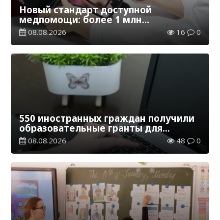
Новый стандарт доступной
медпомощи: более 1 млн
казахстанцев получили
08.08.2026
16
0
телемедицинские услуги
550 иностранных граждан получили
образовательные гранты для
обучения в Казахстане
08.08.2026
48
0