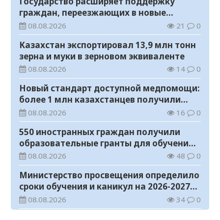
Государство расширяет поддержку
граждан, переезжающих в новые
регионы для работы
08.08.2026
21
0
Казахстан экспортировал 13,9 млн тонн
зерна и муки в зерновом эквиваленте
08.08.2026
14
0
Новый стандарт доступной медпомощи:
более 1 млн казахстанцев получили
телемедицинские услуги
08.08.2026
16
0
550 иностранных граждан получили
образовательные гранты для обучения в
Казахстане
08.08.2026
48
0
Министерство просвещения определило
сроки обучения и каникул на 2026-2027
учебный год
08.08.2026
34
0
Прогноз погоды на 8 августа