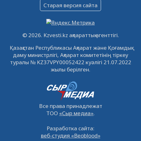
Объявление
Старая версия сайта
09.12.2022
64134
0
Свободные рабочие места
22.11.2022
16447
0
© 2026. Kzvesti.kz ақпараттық агенттігі.
IPO «КазМунайГаз»: компания проведет
Қазақстан Республикасы Ақпарат және Қоғамдық
встречу с инвесторами в Кызылорде 22
даму министрлігі, Ақпарат комитетінің тіркеу
ноября
21.11.2022
14952
0
туралы № KZ37VPY00052422 куәлігі 21.07.2022
жылы берілген.
Все права принадлежат
ТОО
«Сыр медиа»
.
Разработка сайта:
веб-студия «Beoblood»