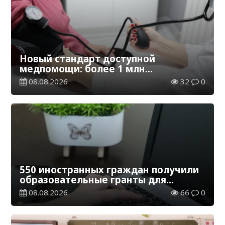
Новый стандарт доступной
медпомощи: более 1 млн
казахстанцев получили
08.08.2026
32
0
телемедицинские услуги
550 иностранных граждан получили
образовательные гранты для
обучения в Казахстане
08.08.2026
66
0