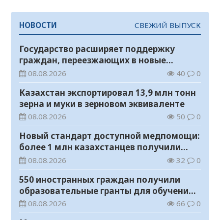
НОВОСТИ
СВЕЖИЙ ВЫПУСК
Государство расширяет поддержку
граждан, переезжающих в новые
регионы для работы
08.08.2026
40
0
Казахстан экспортировал 13,9 млн тонн
зерна и муки в зерновом эквиваленте
08.08.2026
50
0
Новый стандарт доступной медпомощи:
более 1 млн казахстанцев получили
телемедицинские услуги
08.08.2026
32
0
550 иностранных граждан получили
образовательные гранты для обучения в
Казахстане
08.08.2026
66
0