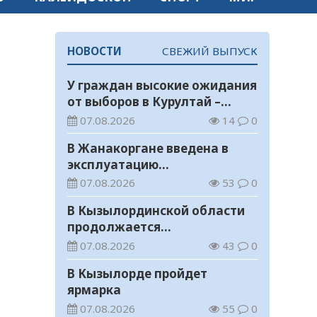
НОВОСТИ
СВЕЖИЙ ВЫПУСК
У граждан высокие ожидания
от выборов в Курултай –
опрос общественного мнения
07.08.2026
14
0
В Жанакоргане введена в
эксплуатацию
водораспределительная
07.08.2026
53
0
станция
В Кызылординской области
продолжается
экологическая акция «Таза
07.08.2026
43
0
Қазақстан»
В Кызылорде пройдет
ярмарка
07.08.2026
55
0