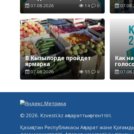
Курултай – опрос
водор
07.08.2026
14
0
07.08.
общественного мнения
станц
В Кызылорде пройдет
Как на
ярмарка
голос
07.08.2026
55
0
07.08.
© 2026. Kzvesti.kz ақпараттық агенттігі.
Қазақстан Республикасы Ақпарат және Қоғамды