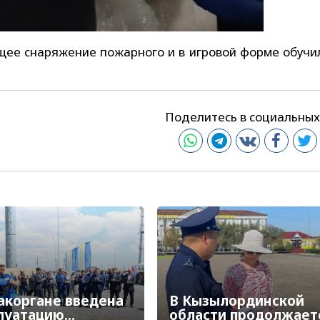
е снаряжение пожарного и в игровой форме обучил
Поделитесь в социальных
акоргане введена
В Кызылординской
плуатацию
области продолжает