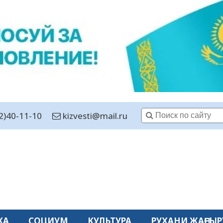
2)40-11-10
kizvesti@mail.ru
КА
СОЦИУМ
КУЛЬТУРА
РУХАНИ ЖАҢҒЫР