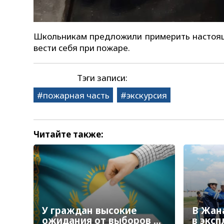
Школьникам предложили примерить настояще
вести себя при пожаре.
Тэги записи:
пожарная часть
экскурсия
Читайте также:
У граждан высокие
В Жан
ожидания от выборов в
в экс