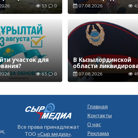
аспределительная
экологическая акция
2026
53
0
07.08.2026
4
ия
«Таза Қазақстан»
йти участок для
В Кызылординской
ования?
области ликвидиров
группа нелегальных
2026
65
0
07.08.2026
4
добытчиков золота
Главная
Контакты
О нас
Все права принадлежат
қ
Реклама
ТОО
«Сыр медиа»
.