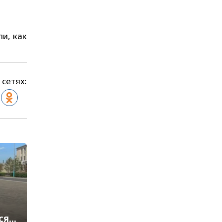
и, как
 сетях:
ся