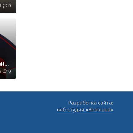
3
0
ана
9
0
Разработка сайта:
веб-студия «Beoblood»