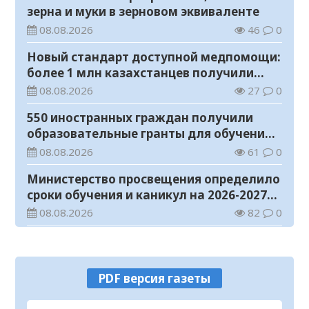
зерна и муки в зерновом эквиваленте
08.08.2026
46
0
Новый стандарт доступной медпомощи:
более 1 млн казахстанцев получили
телемедицинские услуги
08.08.2026
27
0
550 иностранных граждан получили
образовательные гранты для обучения в
Казахстане
08.08.2026
61
0
Министерство просвещения определило
сроки обучения и каникул на 2026-2027
учебный год
08.08.2026
82
0
Прогноз погоды на 8 августа
08.08.2026
38
0
PDF версия газеты
У граждан высокие ожидания от
выборов в Курултай – опрос