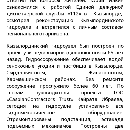
ответил на вопросы жителей. Юрий Ильин
ознакомился с работой Единой дежурной
диспетчерской службы «112» в Кызылорде,
осмотрел реконструкцию Кызылординского
гидроузла и встретился с личным составом
регионального гарнизона.
Кызылординский гидроузел был построен по
проекту «Средазгипроводхлопок» почти 65 лет
назад. Гидросооружение обеспечивает водой
сенокосные угодия и пастбища в Кызылорде,
Сырдарьинском, Жалагашском,
Кармакшинском районах. Без ремонта
сооружение прослужило более 60 лет. По
словам руководителя проекта ТОО
«CaspianContrаctors Trust» Кайрата Ибраева,
сегодня на гидроузле установлено все
гидромеханическое оборудование.
Отремонтированы подстанция, эстакада
подъемных механизмов. Построены две