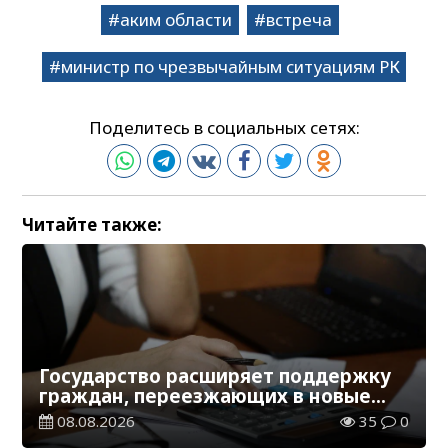
аким области
встреча
министр по чрезвычайным ситуациям РК
Поделитесь в социальных сетях:
Читайте также:
Государство расширяет поддержку
граждан, переезжающих в новые
регионы для работы
08.08.2026
35
0