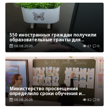
550 иностранных граждан получили
образовательные гранты для
обучения в Казахстане
08.08.2026
61
0
Министерство просвещения
определило сроки обучения и
каникул на 2026-2027 учебный год
08.08.2026
82
0