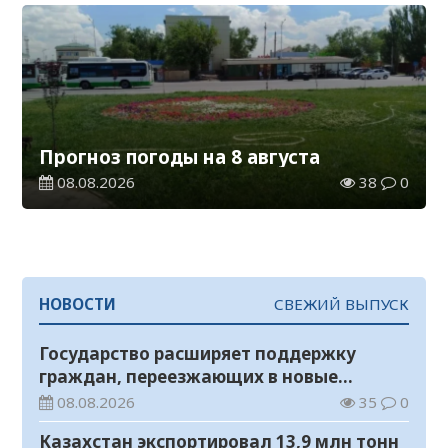
Прогноз погоды на 8 августа
08.08.2026
38
0
НОВОСТИ
СВЕЖИЙ ВЫПУСК
Государство расширяет поддержку
граждан, переезжающих в новые
регионы для работы
08.08.2026
35
0
Казахстан экспортировал 13,9 млн тонн