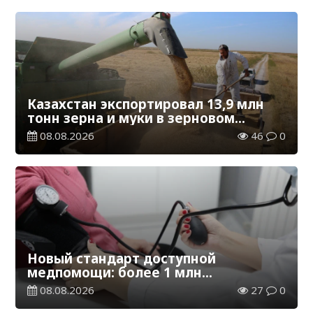
Казахстан экспортировал 13,9 млн
тонн зерна и муки в зерновом
эквиваленте
08.08.2026
46
0
Новый стандарт доступной
медпомощи: более 1 млн
казахстанцев получили
08.08.2026
27
0
телемедицинские услуги