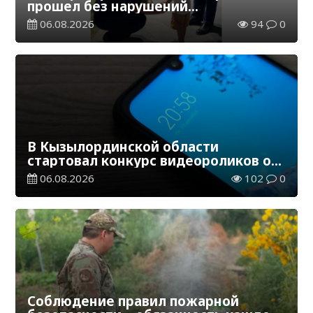
прошел без нарушений
общественного порядка
06.08.2026
94
0
В Кызылординской области
стартовал конкурс видеороликов о
семейных ценностях и Конституции
06.08.2026
102
0
Соблюдение правил пожарной