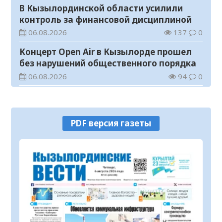
В Кызылординской области усилили
контроль за финансовой дисциплиной
06.08.2026
137
0
Концерт Open Air в Кызылорде прошел
без нарушений общественного порядка
06.08.2026
94
0
В Кызылординской области стартовал
конкурс видеороликов о семейных
ценностях и Конституции
06.08.2026
102
0
PDF версия газеты
Соблюдение правил пожарной
безопасности – обязанность каждого
гражданина
06.08.2026
57
0
Состоялось заседание республиканской
комиссии по присуждению
образовательных грантов
06.08.2026
60
0