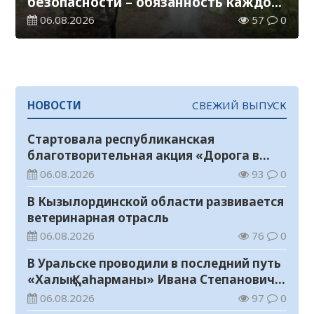
безопасности – обязанность каждого
гражданина
06.08.2026
57
0
НОВОСТИ
СВЕЖИЙ ВЫПУСК
Стартовала республиканская
благотворительная акция «Дорога в
школу»
06.08.2026
93
0
В Кызылординской области развивается
ветеринарная отрасль
06.08.2026
76
0
В Уральске проводили в последний путь
«Халық Қаһарманы» Ивана Степановича
Гапича
06.08.2026
97
0