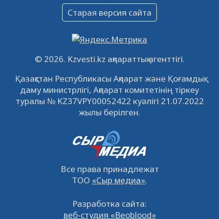
Объявление
Старая версия сайта
09.12.2022
64110
0
Свободные рабочие места
22.11.2022
16433
0
© 2026. Kzvesti.kz ақпараттық агенттігі.
IPO «КазМунайГаз»: компания проведет
Қазақстан Республикасы Ақпарат және Қоғамдық
встречу с инвесторами в Кызылорде 22
даму министрлігі, Ақпарат комитетінің тіркеу
ноября
21.11.2022
14941
0
туралы № KZ37VPY00052422 куәлігі 21.07.2022
жылы берілген.
Все права принадлежат
ТОО
«Сыр медиа»
.
Разработка сайта:
веб-студия «Beoblood»