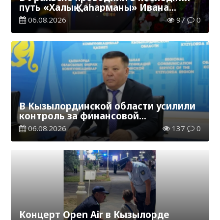
путь «Халық Қаһарманы» Ивана
Степановича Гапича
06.08.2026
97
0
В Кызылординской области усилили
контроль за финансовой
дисциплиной
06.08.2026
137
0
Концерт Open Air в Кызылорде