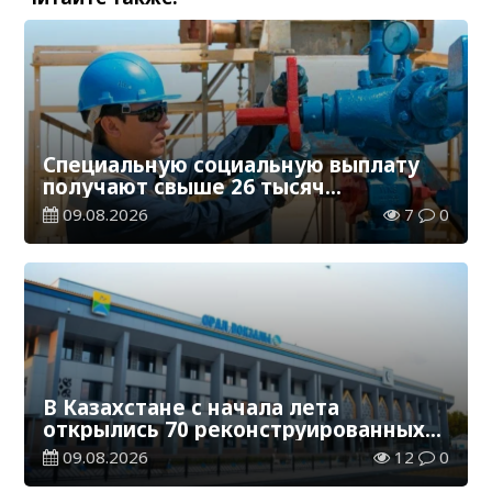
Специальную социальную выплату
получают свыше 26 тысяч
работников, занятых во вредных
09.08.2026
7
0
условиях труда
В Казахстане с начала лета
открылись 70 реконструированных
железнодорожных вокзалов
09.08.2026
12
0