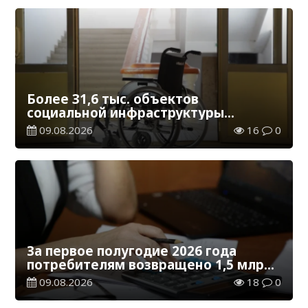
Более 31,6 тыс. объектов
социальной инфраструктуры
адаптированы для лиц с
09.08.2026
16
0
инвалидностью
За первое полугодие 2026 года
потребителям возвращено 1,5 млрд
тенге
09.08.2026
18
0