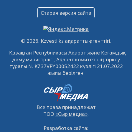
Объявление
Старая версия сайта
09.12.2022
64143
0
Свободные рабочие места
22.11.2022
16452
0
© 2026. Kzvesti.kz ақпараттық агенттігі.
IPO «КазМунайГаз»: компания проведет
Қазақстан Республикасы Ақпарат және Қоғамдық
встречу с инвесторами в Кызылорде 22
даму министрлігі, Ақпарат комитетінің тіркеу
ноября
21.11.2022
14956
0
туралы № KZ37VPY00052422 куәлігі 21.07.2022
жылы берілген.
Все права принадлежат
ТОО
«Сыр медиа»
.
Разработка сайта: