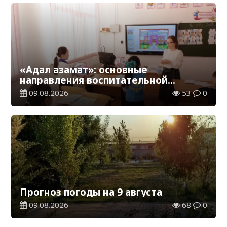
«Адал азамат»: основные
направления воспитательной
работы в новом учебном году
09.08.2026
53
0
Прогноз погоды на 9 августа
09.08.2026
68
0