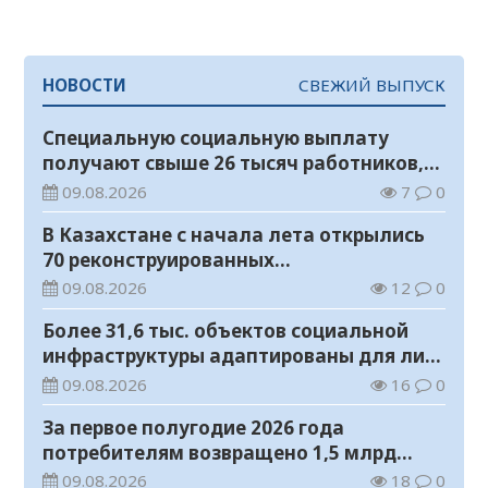
НОВОСТИ
СВЕЖИЙ ВЫПУСК
Специальную социальную выплату
получают свыше 26 тысяч работников,
занятых во вредных условиях труда
09.08.2026
7
0
В Казахстане с начала лета открылись
70 реконструированных
железнодорожных вокзалов
09.08.2026
12
0
Более 31,6 тыс. объектов социальной
инфраструктуры адаптированы для лиц
с инвалидностью
09.08.2026
16
0
За первое полугодие 2026 года
потребителям возвращено 1,5 млрд
тенге
09.08.2026
18
0