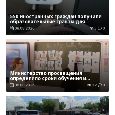
550 иностранных граждан получили
образовательные гранты для
обучения в Казахстане
08.08.2026
3
0
Министерство просвещения
определило сроки обучения и
каникул на 2026-2027 учебный год
08.08.2026
12
0