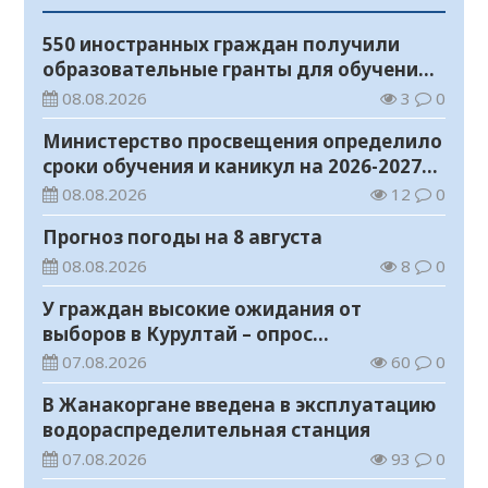
550 иностранных граждан получили
образовательные гранты для обучения в
Казахстане
08.08.2026
3
0
Министерство просвещения определило
сроки обучения и каникул на 2026-2027
учебный год
08.08.2026
12
0
Прогноз погоды на 8 августа
08.08.2026
8
0
У граждан высокие ожидания от
выборов в Курултай – опрос
общественного мнения
07.08.2026
60
0
В Жанакоргане введена в эксплуатацию
водораспределительная станция
07.08.2026
93
0