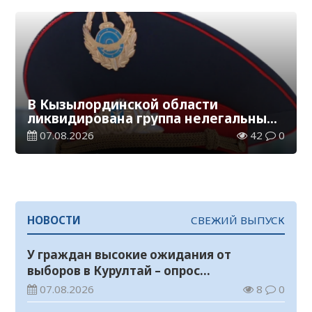
В Кызылординской области
ликвидирована группа нелегальных
добытчиков золота
07.08.2026
42
0
НОВОСТИ
СВЕЖИЙ ВЫПУСК
У граждан высокие ожидания от
выборов в Курултай – опрос
общественного мнения
07.08.2026
8
0