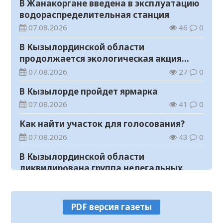
В Жанакоргане введена в эксплуатацию
водораспределительная станция
07.08.2026
46
0
В Кызылординской области
продолжается экологическая акция
«Таза Қазақстан»
07.08.2026
27
0
В Кызылорде пройдет ярмарка
07.08.2026
41
0
Как найти участок для голосования?
07.08.2026
43
0
В Кызылординской области
ликвидирована группа нелегальных
добытчиков золота
07.08.2026
42
0
Аким области ознакомился с работой
PDF версия газеты
племенного хозяйства в