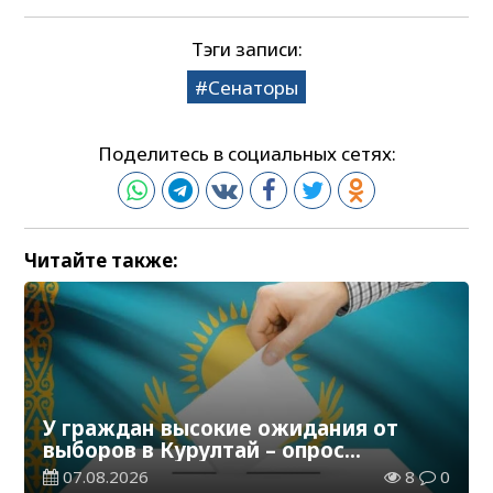
Тэги записи:
Сенаторы
Поделитесь в социальных сетях:
Читайте также:
У граждан высокие ожидания от
выборов в Курултай – опрос
общественного мнения
07.08.2026
8
0