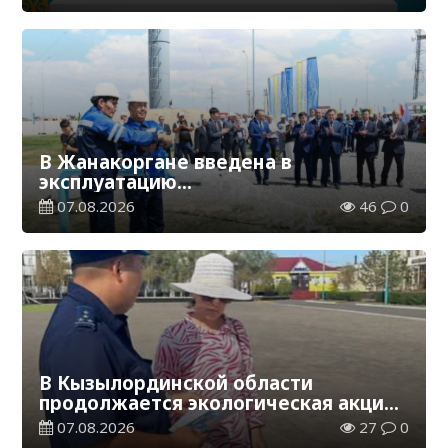
В Жанакоргане введена в
эксплуатацию
водораспределительная станция
07.08.2026
46
0
В Кызылординской области
продолжается экологическая акция
«Таза Қазақстан»
07.08.2026
27
0