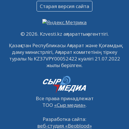
Объявление
Старая версия сайта
09.12.2022
64144
0
Свободные рабочие места
22.11.2022
16452
0
© 2026. Kzvesti.kz ақпараттық агенттігі.
IPO «КазМунайГаз»: компания проведет
Қазақстан Республикасы Ақпарат және Қоғамдық
встречу с инвесторами в Кызылорде 22
даму министрлігі, Ақпарат комитетінің тіркеу
ноября
21.11.2022
14956
0
туралы № KZ37VPY00052422 куәлігі 21.07.2022
жылы берілген.
Все права принадлежат
ТОО
«Сыр медиа»
.
Разработка сайта:
веб-студия «Beoblood»