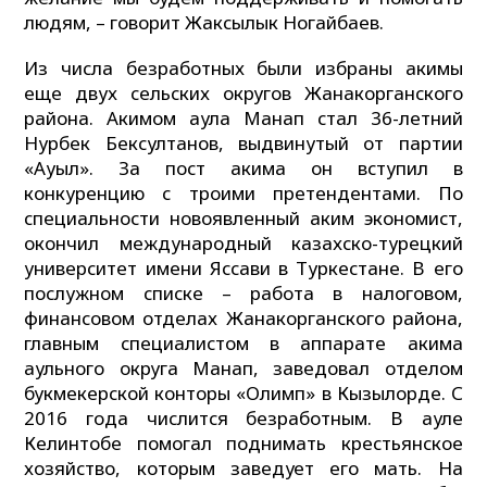
людям, – говорит Жаксылык Ногайбаев.
Из числа безработных были избраны акимы
еще двух сельских округов Жанакорганского
района. Акимом аула Манап стал 36-летний
Нурбек Бексултанов, выдвинутый от партии
«Ауыл». За пост акима он вступил в
конкуренцию с троими претендентами. По
специальности новоявленный аким экономист,
окончил международный казахско-турецкий
университет имени Яссави в Туркестане. В его
послужном списке – работа в налоговом,
финансовом отделах Жанакорганского района,
главным специалистом в аппарате акима
аульного округа Манап, заведовал отделом
букмекерской конторы «Олимп» в Кызылорде. С
2016 года числится безработным. В ауле
Келинтобе помогал поднимать крестьянское
хозяйство, которым заведует его мать. На