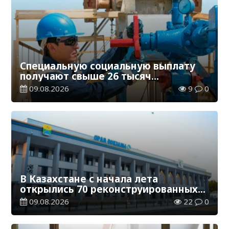
Специальную социальную выплату
получают свыше 26 тысяч
работников, занятых во вредных
09.08.2026
9
0
условиях труда
В Казахстане с начала лета
открылись 70 реконструированных
железнодорожных вокзалов
09.08.2026
22
0