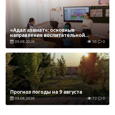
«Адал азамат»: основные
направления воспитательной
работы в новом учебном году
09.08.2026
56
0
Прогноз погоды на 9 августа
09.08.2026
72
0