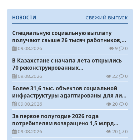
НОВОСТИ
СВЕЖИЙ ВЫПУСК
Специальную социальную выплату
получают свыше 26 тысяч работников,
занятых во вредных условиях труда
09.08.2026
9
0
В Казахстане с начала лета открылись
70 реконструированных
железнодорожных вокзалов
09.08.2026
22
0
Более 31,6 тыс. объектов социальной
инфраструктуры адаптированы для лиц
с инвалидностью
09.08.2026
20
0
За первое полугодие 2026 года
потребителям возвращено 1,5 млрд
тенге
09.08.2026
20
0