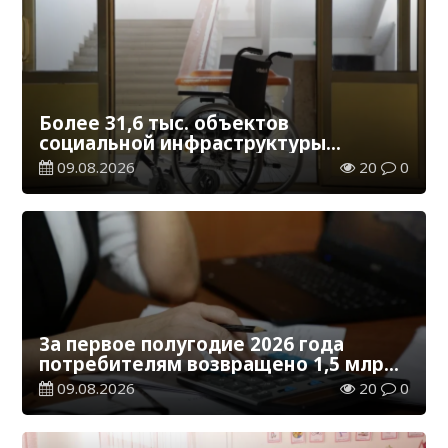
Более 31,6 тыс. объектов
социальной инфраструктуры
адаптированы для лиц с
09.08.2026
20
0
инвалидностью
За первое полугодие 2026 года
потребителям возвращено 1,5 млрд
тенге
09.08.2026
20
0