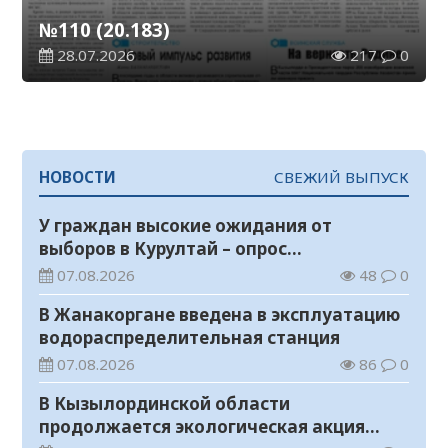
№110 (20.183)
28.07.2026
217
0
НОВОСТИ
СВЕЖИЙ ВЫПУСК
У граждан высокие ожидания от
выборов в Курултай – опрос
общественного мнения
07.08.2026
48
0
В Жанакоргане введена в эксплуатацию
водораспределительная станция
07.08.2026
86
0
В Кызылординской области
продолжается экологическая акция