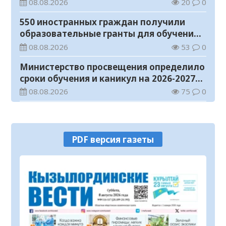
телемедицинские услуги
08.08.2026
20
0
550 иностранных граждан получили
образовательные гранты для обучения в
Казахстане
08.08.2026
53
0
Министерство просвещения определило
сроки обучения и каникул на 2026-2027
учебный год
08.08.2026
75
0
Прогноз погоды на 8 августа
08.08.2026
29
0
PDF версия газеты
У граждан высокие ожидания от
выборов в Курултай – опрос
общественного мнения
07.08.2026
73
0
В Жанакоргане введена в эксплуатацию
водораспределительная станция
07.08.2026
104
0