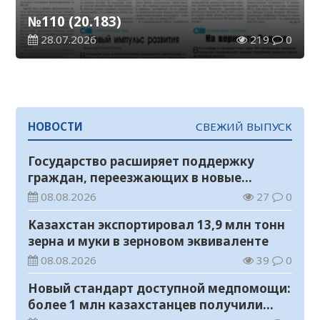
№110 (20.183)
28.07.2026
219
0
НОВОСТИ
СВЕЖИЙ ВЫПУСК
Государство расширяет поддержку
граждан, переезжающих в новые
регионы для работы
08.08.2026
27
0
Казахстан экспортировал 13,9 млн тонн
зерна и муки в зерновом эквиваленте
08.08.2026
39
0
Новый стандарт доступной медпомощи:
более 1 млн казахстанцев получили