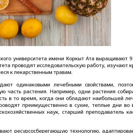
кого университета имени Коркыт Ата выращивают 9
тета проводят исследовательскую работу, изучают к
иеся к лекарственным травам.
адают одинаковыми лечебными свойствами, поэт
ную часть растения. Например, одни растения собир
есть в то время, когда они обладают наибольшей ле
проводят преимущественно в сухие, теплые дни во 
ьскохозяйственных наук, старший преподаватель к
ывают ресурсосберегающую технологию, адаптирова