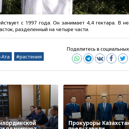
йствует с 1997 года. Он занимает 4,4 гектара. В не
асток, разделенный на четыре части.
Поделитесь в социальных
-Ата
растения
ылординской
Прокуроры Казахста
ти планируют
представили