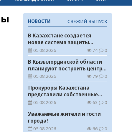
сы
НОВОСТИ
СВЕЖИЙ ВЫПУСК
В Казахстане создается
новая система защиты
средств ОСМС от
05.08.2026
74
0
необоснованных выплат
В Кызылординской области
планируют построить центр
цифровизации
05.08.2026
79
0
Прокуроры Казахстана
представили собственные
ИИ-разработки мировому
05.08.2026
63
0
эксперту Кай-Фу Ли
Уважаемые жители и гости
города!
05.08.2026
66
0