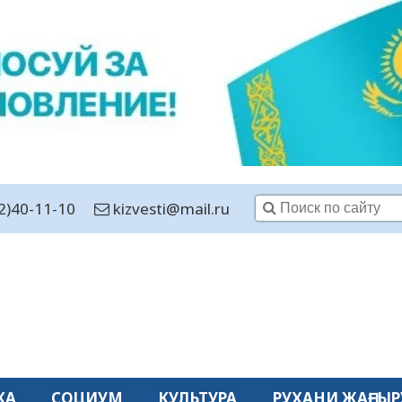
2)40-11-10
kizvesti@mail.ru
КА
СОЦИУМ
КУЛЬТУРА
РУХАНИ ЖАҢҒЫР