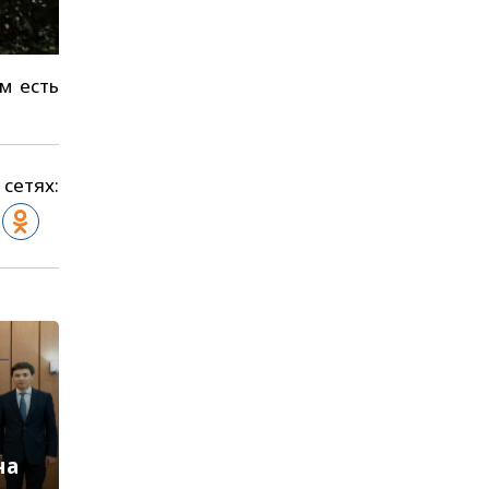
м есть
 сетях:
на