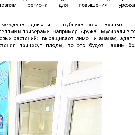
условиям региона для повышения урожай
международных и республиканских научных про
телями и призерами. Например, Аружан Мусирали в т
овых растений: выращивает лимон и ананас, адапт
стения принесут плоды, то это будет нашим б