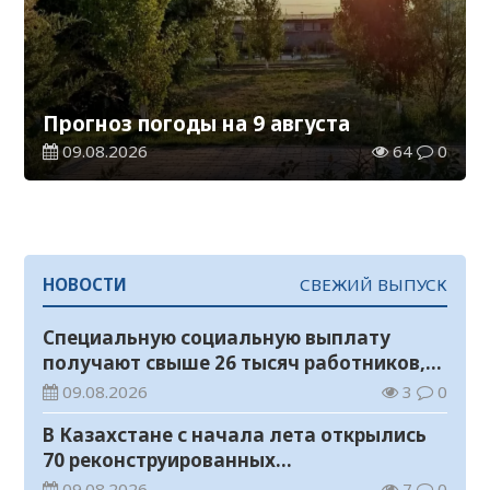
Прогноз погоды на 9 августа
09.08.2026
64
0
НОВОСТИ
СВЕЖИЙ ВЫПУСК
Специальную социальную выплату
получают свыше 26 тысяч работников,
занятых во вредных условиях труда
09.08.2026
3
0
В Казахстане с начала лета открылись
70 реконструированных
железнодорожных вокзалов
09.08.2026
7
0