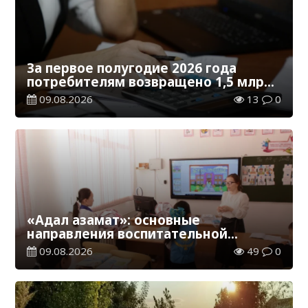
За первое полугодие 2026 года
потребителям возвращено 1,5 млрд
тенге
09.08.2026
13
0
«Адал азамат»: основные
направления воспитательной
работы в новом учебном году
09.08.2026
49
0