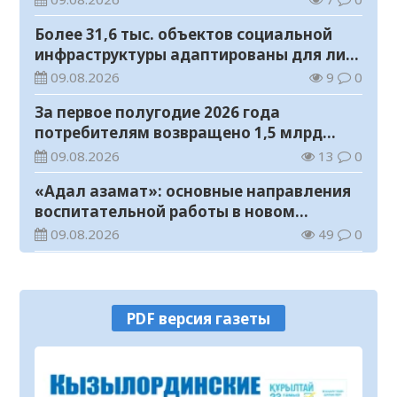
Более 31,6 тыс. объектов социальной
инфраструктуры адаптированы для лиц
с инвалидностью
09.08.2026
9
0
За первое полугодие 2026 года
потребителям возвращено 1,5 млрд
тенге
09.08.2026
13
0
«Адал азамат»: основные направления
воспитательной работы в новом
учебном году
09.08.2026
49
0
Прогноз погоды на 9 августа
09.08.2026
64
0
PDF версия газеты
Государство расширяет поддержку
граждан, переезжающих в новые
регионы для работы
08.08.2026
80
0