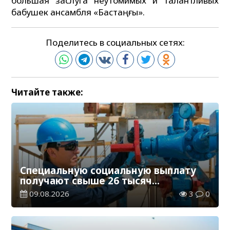
большая заслуга неутомимых и талантливых
бабушек ансамбля «Бастаңғы».
Поделитесь в социальных сетях:
Читайте также:
Специальную социальную выплату
получают свыше 26 тысяч
работников, занятых во вредных
09.08.2026
3
0
условиях труда