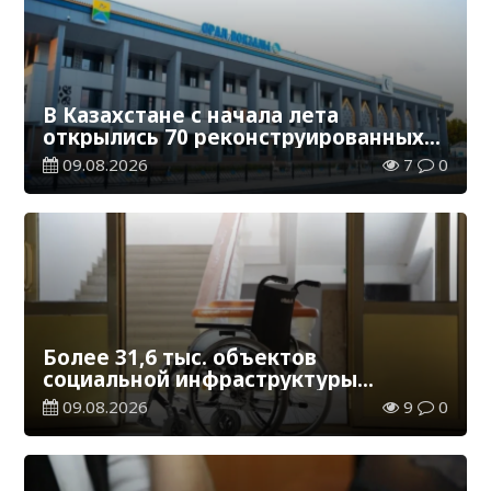
В Казахстане с начала лета
открылись 70 реконструированных
железнодорожных вокзалов
09.08.2026
7
0
Более 31,6 тыс. объектов
социальной инфраструктуры
адаптированы для лиц с
09.08.2026
9
0
инвалидностью