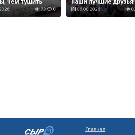
ы, чем тушить
наши лучшие друзья!
2026
73
0
06.08.2026
8
Главная