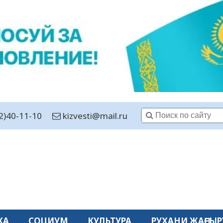
2)40-11-10
kizvesti@mail.ru
КА
СОЦИУМ
КУЛЬТУРА
РУХАНИ ЖАҢҒЫР