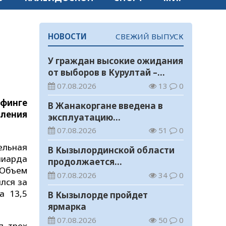
НОВОСТИ
СВЕЖИЙ ВЫПУСК
У граждан высокие ожидания
от выборов в Курултай –
опрос общественного мнения
07.08.2026
13
0
ифинге
В Жанакоргане введена в
ления
эксплуатацию
водораспределительная
07.08.2026
51
0
станция
ельная
В Кызылординской области
лиарда
продолжается
 Объем
экологическая акция «Таза
07.08.2026
34
0
лся за
Қазақстан»
а 13,5
В Кызылорде пройдет
ярмарка
07.08.2026
50
0
я трех