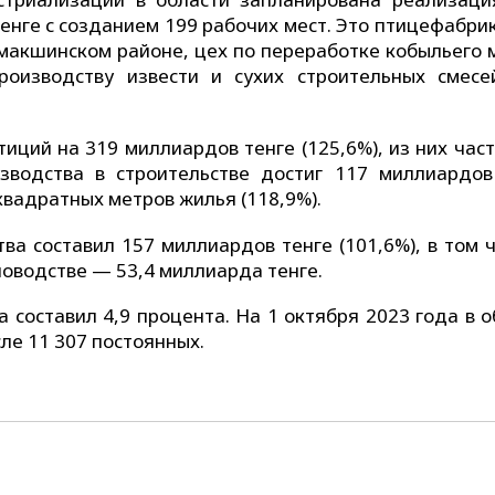
енге с созданием 199 рабочих мест. Это птицефабри
макшинском районе, цех по переработке кобыльего 
роизводству извести и сухих строительных смес
иций на 319 миллиардов тенге (125,6%), из них час
зводства в строительстве достиг 117 миллиардов
квадратных метров жилья (118,9%).
ва составил 157 миллиардов тенге (101,6%), в том ч
оводстве — 53,4 миллиарда тенге.
а составил 4,9 процента. На 1 октября 2023 года в 
сле 11 307 постоянных.