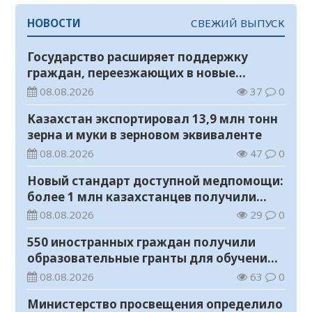
НОВОСТИ
СВЕЖИЙ ВЫПУСК
Государство расширяет поддержку
граждан, переезжающих в новые
регионы для работы
08.08.2026
37
0
Казахстан экспортировал 13,9 млн тонн
зерна и муки в зерновом эквиваленте
08.08.2026
47
0
Новый стандарт доступной медпомощи:
более 1 млн казахстанцев получили
телемедицинские услуги
08.08.2026
29
0
550 иностранных граждан получили
образовательные гранты для обучения в
Казахстане
08.08.2026
63
0
Министерство просвещения определило