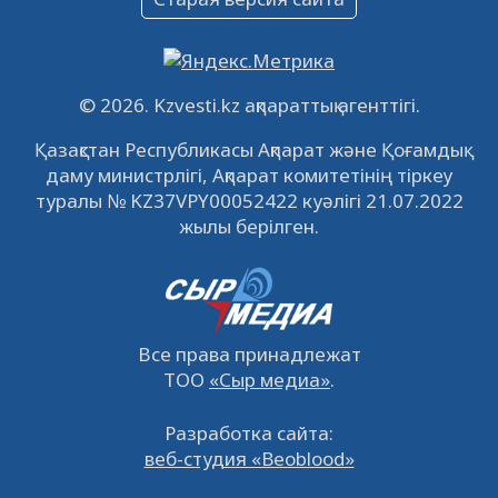
09.12.2022
64134
0
Свободные рабочие места
22.11.2022
16447
0
© 2026. Kzvesti.kz ақпараттық агенттігі.
IPO «КазМунайГаз»: компания проведет
Қазақстан Республикасы Ақпарат және Қоғамдық
встречу с инвесторами в Кызылорде 22
даму министрлігі, Ақпарат комитетінің тіркеу
ноября
21.11.2022
14952
0
туралы № KZ37VPY00052422 куәлігі 21.07.2022
жылы берілген.
Все права принадлежат
ТОО
«Сыр медиа»
.
Разработка сайта:
веб-студия «Beoblood»