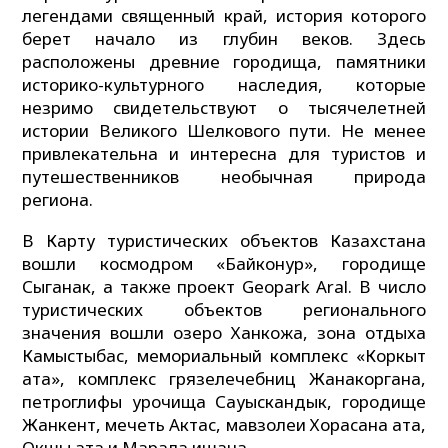
легендами священный край, история которого
берет начало из глубин веков. Здесь
расположены древние городища, памятники
историко-культурного наследия, которые
незримо свидетельствуют о тысячелетней
истории Великого Шелкового пути. Не менее
привлекательна и интересна для туристов и
путешественников необычная природа
региона.
В Карту туристических объектов Казахстана
вошли космодром «Байконур», городище
Сыганак, а также проект Geopark Aral. В число
туристических объектов регионального
значения вошли озеро Ханкожа, зона отдыха
Камыстыбас, мемориальный комплекс «Коркыт
ата», комплекс грязелечебниц Жанакоргана,
петроглифы урочища Сауыскандык, городище
Жанкент, мечеть Актас, мавзолеи Хорасана ата,
Окшы ата и Марала ишана.