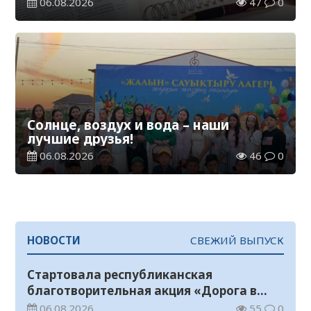
06.08.2026
47
0
Солнце, воздух и вода – наши
лучшие друзья!
06.08.2026
46
0
НОВОСТИ
СВЕЖИЙ ВЫПУСК
Стартовала республиканская
благотворительная акция «Дорога в
школу»
06.08.2026
55
0