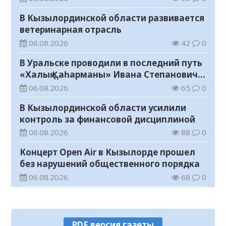
В Кызылординской области развивается
ветеринарная отрасль
06.08.2026
42
0
В Уральске проводили в последний путь
«Халық Қаһарманы» Ивана Степановича
Гапича
06.08.2026
65
0
В Кызылординской области усилили
контроль за финансовой дисциплиной
06.08.2026
88
0
Концерт Open Air в Кызылорде прошел
без нарушений общественного порядка
06.08.2026
68
0
В Кызылординской области стартовал
конкурс видеороликов о семейных
ценностях и Конституции
06.08.2026
74
0
PDF версия газеты