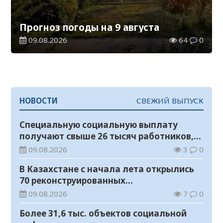
Прогноз погоды на 9 августа
09.08.2026
64
0
НОВОСТИ
СВЕЖИЙ ВЫПУСК
Специальную социальную выплату
получают свыше 26 тысяч работников,
занятых во вредных условиях труда
09.08.2026
3
0
В Казахстане с начала лета открылись
70 реконструированных
железнодорожных вокзалов
09.08.2026
7
0
Более 31,6 тыс. объектов социальной