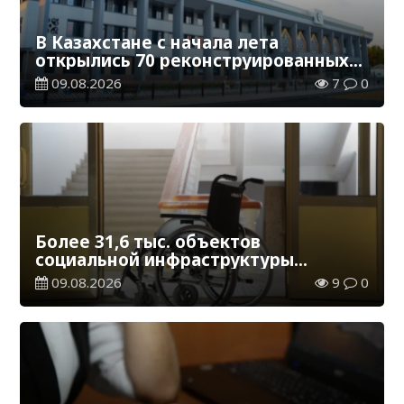
В Казахстане с начала лета
открылись 70 реконструированных
железнодорожных вокзалов
09.08.2026
7
0
Более 31,6 тыс. объектов
социальной инфраструктуры
адаптированы для лиц с
09.08.2026
9
0
инвалидностью