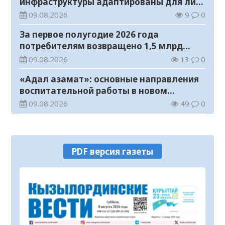
инфраструктуры адаптированы для лиц
с инвалидностью
09.08.2026
9
0
За первое полугодие 2026 года
потребителям возвращено 1,5 млрд
тенге
09.08.2026
13
0
«Адал азамат»: основные направления
воспитательной работы в новом
учебном году
09.08.2026
49
0
Прогноз погоды на 9 августа
09.08.2026
64
0
PDF версия газеты
Государство расширяет поддержку
граждан, переезжающих в новые
регионы для работы
08.08.2026
80
0
Казахстан экспортировал 13,9 млн тонн
зерна и муки в зерновом эквиваленте