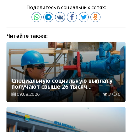
Поделитесь в социальных сетях:
Читайте также:
Специальную социальную выплату
получают свыше 26 тысяч
работников, занятых во вредных
09.08.2026
3
0
условиях труда