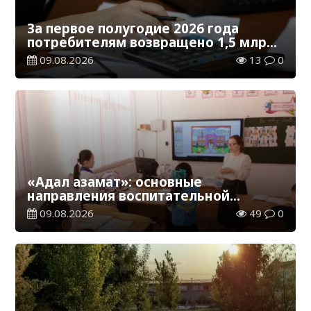
За первое полугодие 2026 года
потребителям возвращено 1,5 млрд
тенге
09.08.2026
13
0
«Адал азамат»: основные
направления воспитательной
работы в новом учебном году
09.08.2026
49
0