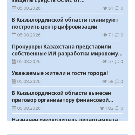
защиты средств ОСМС от
необоснованных выплат
05.08.2026
51
0
В Кызылординской области планируют
построить центр цифровизации
05.08.2026
71
0
Прокуроры Казахстана представили
собственные ИИ-разработки мировому
эксперту Кай-Фу Ли
05.08.2026
57
0
Уважаемые жители и гости города!
05.08.2026
58
0
В Кызылординской области вынесен
приговор организатору финансовой
пирамиды
05.08.2026
182
0
Назначен руководитель департамента
Комитета по правовой статистике и
специальным учетам по
05.08.2026
78
0