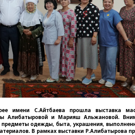
рее имени С.Айтбаева прошла выставка мас
Розы Алибатыровой и Марияш Альжановой. Вни
 предметы одежды, быта, украшения, выполнен
материалов. В рамках выставки Р.Алибатырова п