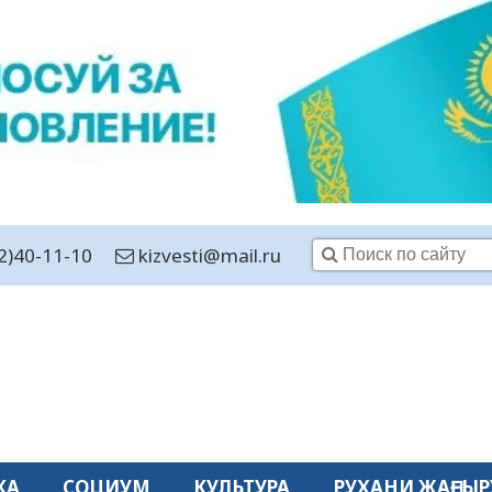
2)40-11-10
kizvesti@mail.ru
КА
СОЦИУМ
КУЛЬТУРА
РУХАНИ ЖАҢҒЫР