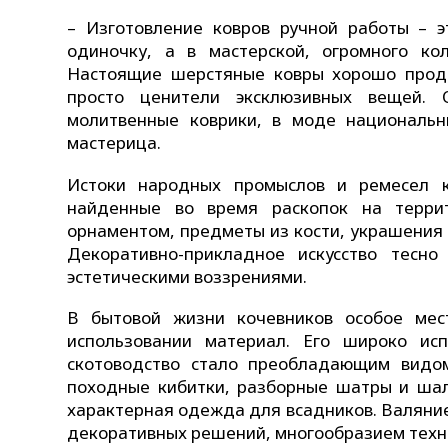
– Изготовление ковров ручной работы – 
одиночку, а в мастерской, огромного ко
Настоящие шерстяные ковры хорошо прода
просто ценители эксклюзивных вещей.
молитвенные коврики, в моде национальн
мастерица.
Истоки народных промыслов и ремесел к
найденные во время раскопок на террит
орнаментом, предметы из кости, украшения и
Декоративно-прикладное искусство тесн
эстетическими воззрениями.
В бытовой жизни кочевников особое мес
использовании материал. Его широко ис
скотоводство стало преобладающим видом
походные кибитки, разборные шатры и шал
характерная одежда для всадников. Валяни
декоративных решений, многообразием техно