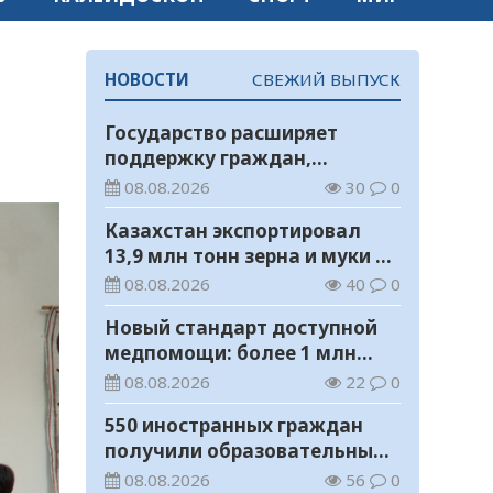
НОВОСТИ
СВЕЖИЙ ВЫПУСК
Государство расширяет
поддержку граждан,
переезжающих в новые
08.08.2026
30
0
регионы для работы
Казахстан экспортировал
13,9 млн тонн зерна и муки в
зерновом эквиваленте
08.08.2026
40
0
Новый стандарт доступной
медпомощи: более 1 млн
казахстанцев получили
08.08.2026
22
0
телемедицинские услуги
550 иностранных граждан
получили образовательные
гранты для обучения в
08.08.2026
56
0