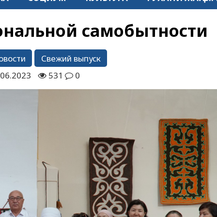
ональной самобытности
овости
Свежий выпуск
.06.2023
531
0