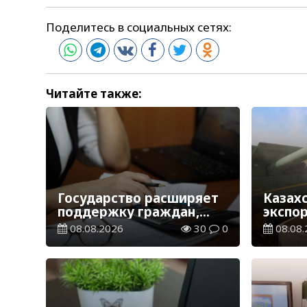
Поделитесь в социальных сетях:
Читайте также:
Государство расширяет
Казах
поддержку граждан,
экспо
переезжающих в новые
тонн з
08.08.2026
30
0
08.08.
регионы для работы
зерно