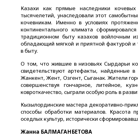
Казахи как прямые наследники кочевых
тысячелетий, унаследовали этот самобытны
кочевникам. Именно в условиях протяжен
континентального климата сформировался
традиционном быту казахов войлочным и
обладающий мягкой и приятной фактурой и
в быту.
О том, что жившие в низовьях Сырдарьи к
свидетельствуют артефакты, найденные в 
Жанкент, Жент, Озгент, Сыганак. Жители го
совершенствуя гончарное, литейное, куз
ковроткачество, сыграли особую роль в разв
Кызылординские мастера декоративно-прикл
способы обработки материалов. Красота п
оседлых культур, исторически сформировавш
Жанна БАЛМАГАНБЕТОВА