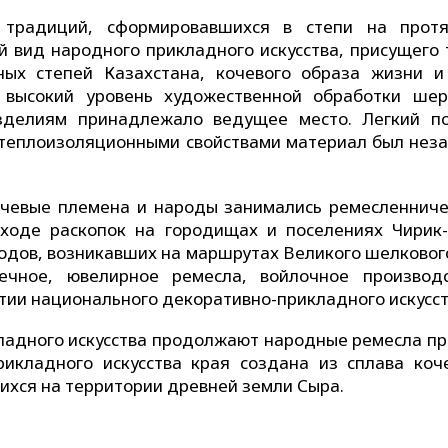
 традиций, сформировавшихся в степи на прот
й вид народного прикладного искусства, присущего 
ных степей Казахстана, кочевого образа жизни и
 высокий уровень художественной обработки шер
зделиям принадлежало ведущее место. Легкий по
 теплоизоляционными свойствами материал был нез
очевые племена и народы занимались ремесленниче
ходе раскопок на городищах и поселениях Чирик-
родов, возникавших на маршрутах Великого шелкового
нечное, ювелирное ремесла, войлочное производ
итии национального декоративно-прикладного искусст
адного искусства продолжают народные ремесла пр
рикладного искусства края создана из сплава коч
ихся на территории древней земли Сыра.