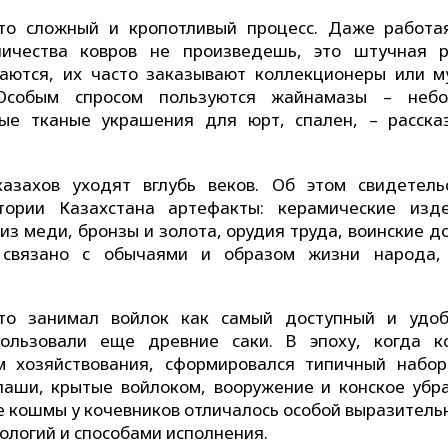
это сложный и кропотливый процесс. Даже работа
личества ковров не произведешь, это штучная р
ются, их часто заказывают коллекционеры или м
 Особым спросом пользуются жайнамазы – неб
ые тканые украшения для юрт, спален, – расска
азахов уходят вглубь веков. Об этом свидетель
ории Казахстана артефакты: керамические изд
з меди, бронзы и золота, орудия труда, воинские д
о связано с обычаями и образом жизни народа,
то занимал войлок как самый доступный и удо
пользовали еще древние саки. В эпоху, когда к
 хозяйствования, сформировался типичный набор
аши, крытые войлоком, вооружение и конское убра
е кошмы у кочевников отличалось особой выразитель
логий и способами исполнения.