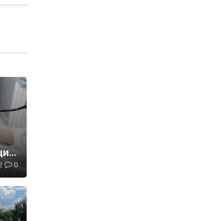
и:
2
0
ли