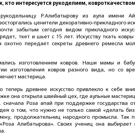
х, кто интересуется рукоделием, ковроткачеством
рукодельницу Р.Алибатырову из аула имени А
 восторгались ценители декоративно-прикладного иск
почти забытым сегодня видом прикладного искус
ядет, ткет и шьет с 15 лет. Искусству ткать ковры
за охотно передает секреты древнего ремесла мо
ались изготовлением ковров. Наши мамы и баб
гии изготовления ковров разного вида, но со вр
мечает мастерица.
о теперь древнее искусство привлекло к себе вни
жке она открыла швейный цех, где аульные мастериц
, сначала Роза апай при поддержке государства о
дея о том, что нужно не только самой «делать биз
мену, продолжательниц народного промысла. Так 
«Роза Алибатырова». Своих учениц она выбирает 
а.