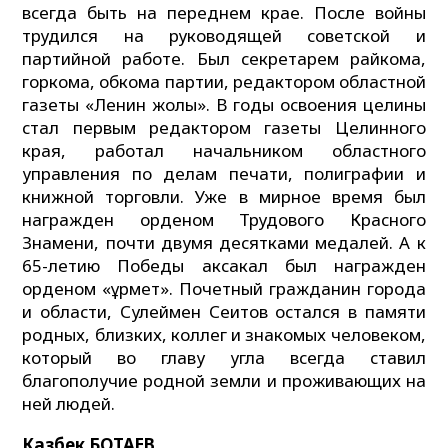
всегда быть на переднем крае. После войны
трудился на руководящей советской и
партийной работе. Был секретарем райкома,
горкома, обкома партии, редактором областной
газеты «Ленин жолы». В годы освоения целины
стал первым редактором газеты Целинного
края, работал начальником областного
управления по делам печати, полиграфии и
книжной торговли. Уже в мирное время был
награжден орденом Трудового Красного
Знамени, почти двумя десятками медалей. А к
65-летию Победы аксакал был награжден
орденом «Құрмет». Почетный гражданин города
и области, Сулеймен Сеитов остался в памяти
родных, близких, коллег и знакомых человеком,
который во главу угла всегда ставил
благополучие родной земли и проживающих на
ней людей.
Казбек БОТАЕВ