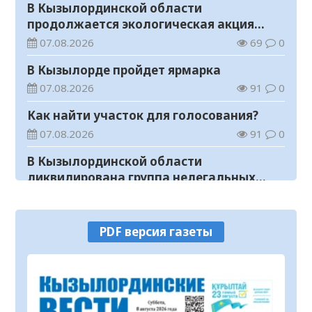
В Кызылординской области
продолжается экологическая акция
«Таза Қазақстан»
07.08.2026
69
0
В Кызылорде пройдет ярмарка
07.08.2026
91
0
Как найти участок для голосования?
07.08.2026
91
0
В Кызылординской области
ликвидирована группа нелегальных
добытчиков золота
07.08.2026
85
0
Аким области ознакомился с работой
PDF версия газеты
племенного хозяйства в
Жанакорганском районе
07.08.2026
116
0
В Кызылординской области пройдут
мероприятия, посвященные