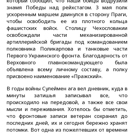
который сообщил, что наши бойцы водрузили
знамя Победы над рейхстагом. 3 мая полк
ускоренным маршем двинулся в сторону Праги,
чтобы освободить ее из плотного кольца
фашистских войск. Столицу Чехословакии
освобождали части механизированной
артиллерийской бригады под командованием
полковника Поликарпова и танковые части
Первого Украинского фронта. Благодарность от
Верховного главнокомандующего была
объявлена всему личному составу, а полку
присвоено наименование «Пражский».
В годы войны Сулеймен ага вел дневник, куда в
минуты затишья записывал все, что
происходило на передовой, а также все свои
мысли и переживания. Хотелось бы отметить,
что фронтовые записи ветеран сохранил до
последних дней, их и сегодня бережно хранят
потомки. Вот одна из пожелтевших от времени