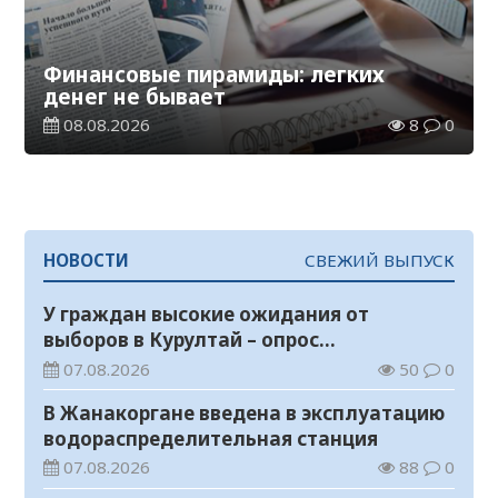
Финансовые пирамиды: легких
денег не бывает
08.08.2026
8
0
НОВОСТИ
СВЕЖИЙ ВЫПУСК
У граждан высокие ожидания от
выборов в Курултай – опрос
общественного мнения
07.08.2026
50
0
В Жанакоргане введена в эксплуатацию
водораспределительная станция
07.08.2026
88
0