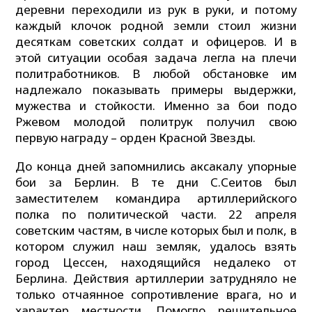
деревни переходили из рук в руки, и потому
каждый клочок родной земли стоил жизни
десяткам советских солдат и офицеров. И в
этой ситуации особая задача легла на плечи
политработников. В любой обстановке им
надлежало показывать примеры выдержки,
мужества и стойкости. Именно за бои подо
Ржевом молодой политрук получил свою
первую награду – орден Красной Звезды.
До конца дней запомнились аксакалу упорные
бои за Берлин. В те дни С.Сеитов был
заместителем командира артиллерийского
полка по политической части. 22 апреля
советским частям, в числе которых был и полк, в
котором служил наш земляк, удалось взять
город Цессен, находящийся недалеко от
Берлина. Действия артиллерии затрудняло не
только отчаянное сопротивление врага, но и
характер местности. Помогло решительное