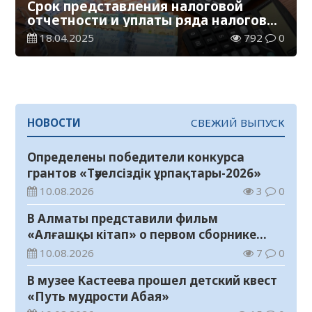
Срок представления налоговой
отчетности и уплаты ряда налогов
истекает 21 апреля
18.04.2025
792
0
НОВОСТИ
СВЕЖИЙ ВЫПУСК
Определены победители конкурса
грантов «Тәуелсіздік ұрпақтары-2026»
10.08.2026
3
0
В Алматы представили фильм
«Алғашқы кітап» о первом сборнике
произведений Абая
10.08.2026
7
0
В музее Кастеева прошел детский квест
«Путь мудрости Абая»