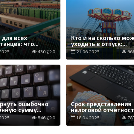
 для всех
Кто и на сколько мо
танцев: что
уходить в отпуск:
, если вы
разъяснения Минтру
2025
430
0
21.06.2025
66
али на поезд
РК
ернуть ошибочно
Срок представления
енную сумму
налоговой отчетност
а
уплаты ряда налогов
2025
846
0
18.04.2025
78
истекает 21 апреля