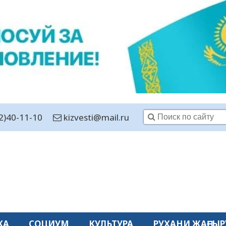
2)40-11-10
kizvesti@mail.ru
КА
СОЦИУМ
КУЛЬТУРА
РУХАНИ ЖАҢҒЫР