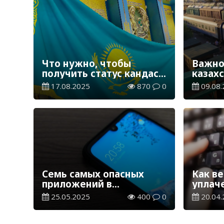
Что нужно, чтобы
Важно
получить статус кандаса
казахс
в Казахстане
делать
17.08.2025
870
0
09.08.
опозд
Семь самых опасных
Как в
приложений в
уплач
смартфоне
налог
25.05.2025
400
0
20.04.