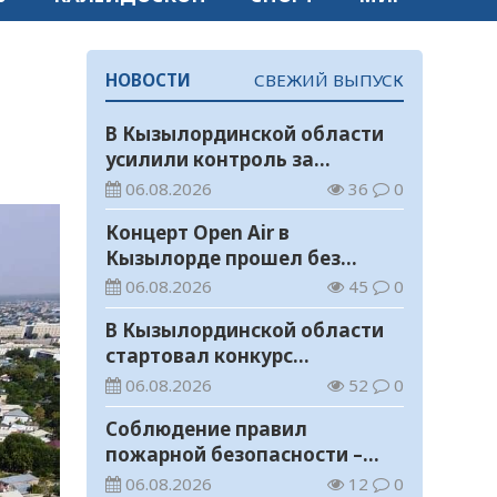
НОВОСТИ
СВЕЖИЙ ВЫПУСК
В Кызылординской области
усилили контроль за
финансовой дисциплиной
06.08.2026
36
0
Концерт Open Air в
Кызылорде прошел без
нарушений общественного
06.08.2026
45
0
порядка
В Кызылординской области
стартовал конкурс
видеороликов о семейных
06.08.2026
52
0
ценностях и Конституции
Соблюдение правил
пожарной безопасности –
обязанность каждого
06.08.2026
12
0