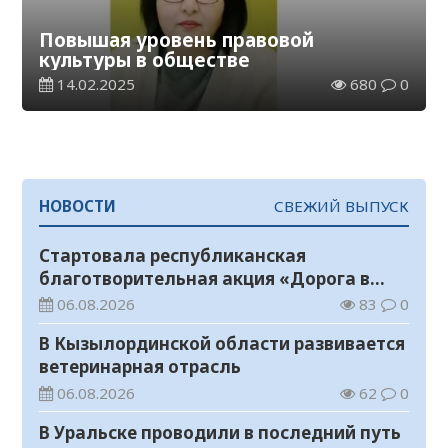
Повышая уровень правовой
культуры в обществе
14.02.2025
680
0
НОВОСТИ
СВЕЖИЙ ВЫПУСК
Стартовала республиканская
благотворительная акция «Дорога в
школу»
06.08.2026
83
0
В Кызылординской области развивается
ветеринарная отрасль
06.08.2026
62
0
В Уральске проводили в последний путь