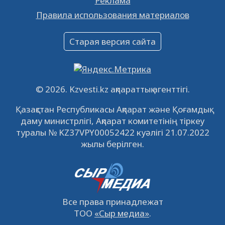
Реклама
Объявление
Правила использования материалов
16.12.2022
61036
0
Объявление
Старая версия сайта
09.12.2022
64106
0
Свободные рабочие места
22.11.2022
16430
0
© 2026. Kzvesti.kz ақпараттық агенттігі.
IPO «КазМунайГаз»: компания проведет
Қазақстан Республикасы Ақпарат және Қоғамдық
встречу с инвесторами в Кызылорде 22
даму министрлігі, Ақпарат комитетінің тіркеу
ноября
21.11.2022
14939
0
туралы № KZ37VPY00052422 куәлігі 21.07.2022
жылы берілген.
Все права принадлежат
ТОО
«Сыр медиа»
.