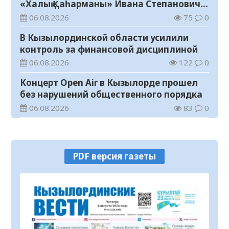
«Халық Қаһарманы» Ивана Степановича
Гапича
06.08.2026
75
0
В Кызылординской области усилили
контроль за финансовой дисциплиной
06.08.2026
122
0
Концерт Open Air в Кызылорде прошел
без нарушений общественного порядка
06.08.2026
83
0
В Кызылординской области стартовал
конкурс видеороликов о семейных
ценностях и Конституции
06.08.2026
88
0
PDF версия газеты
Соблюдение правил пожарной
безопасности – обязанность каждого
гражданина
06.08.2026
43
0
Состоялось заседание республиканской