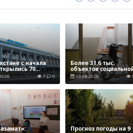
хстане с начала
Более 31,6 тыс.
открылись 70
объектов социально
струированных
инфраструктуры
2026
7
0
09.08.2026
знодорожных
адаптированы для ли
лов
инвалидностью
 азамат»:
Прогноз погоды на 9