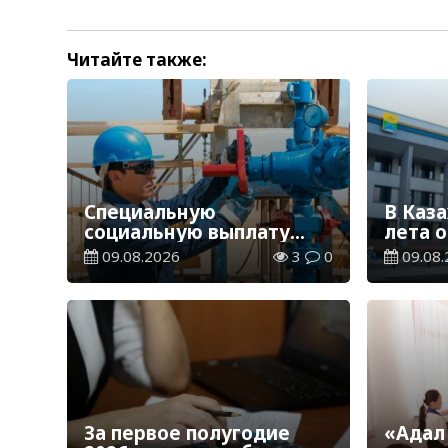
Читайте также:
Специальную
В Каза
социальную выплату
лета 
получают свыше 26
рекон
09.08.2026
3
0
09.08.
тысяч работников,
желе
занятых во вредных
вокза
условиях труда
За первое полугодие
«Адал