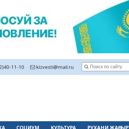
2)40-11-10
kizvesti@mail.ru
КА
СОЦИУМ
КУЛЬТУРА
РУХАНИ ЖАҢҒЫР