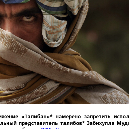
ижение «Талибан»* намерено запретить испо
альный представитель талибов* Забихулла Му