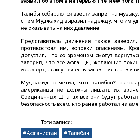
заявил об этом в интервью The New York 
Талибы собираются ввести запрет на музыку
с тем Муджахид выразил надежду, что им уд
не оказывать на них давление.
Представитель движения также заверил,
противостоял им, вопреки опасениям. Кр
допустил, что со временем смогут вернуть
заверил, что все афганцы, желающие покину
аэропорт, если у них есть загранпаспорта и в
Муджахид отметил, что талибов* разоча
американцы не должны лишать их врачей
Соединенных Штатах все они будут работат
безопасность всем, кто ранее работал на ам
Тэги записи:
Афганистан
Талибан