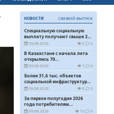
е
НОВОСТИ
СВЕЖИЙ ВЫПУСК
Специальную социальную
выплату получают свыше 26
тысяч работников, занятых
09.08.2026
3
0
во вредных условиях труда
В Казахстане с начала лета
открылись 70
реконструированных
09.08.2026
7
0
железнодорожных вокзалов
Более 31,6 тыс. объектов
социальной инфраструктуры
адаптированы для лиц с
09.08.2026
9
0
инвалидностью
За первое полугодие 2026
года потребителям
возвращено 1,5 млрд тенге
09.08.2026
13
0