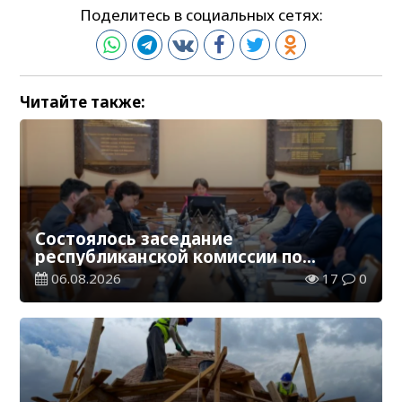
Поделитесь в социальных сетях:
Читайте также:
Состоялось заседание
республиканской комиссии по
присуждению образовательных
06.08.2026
17
0
грантов