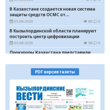
В Казахстане создается новая система
защиты средств ОСМС от
необоснованных выплат
05.08.2026
86
0
В Кызылординской области планируют
построить центр цифровизации
05.08.2026
98
0
Прокуроры Казахстана представили
собственные ИИ-разработки мировому
эксперту Кай-Фу Ли
05.08.2026
74
0
PDF версия газеты
Уважаемые жители и гости города!
05.08.2026
80
0
В Кызылординской области вынесен
приговор организатору финансовой
пирамиды
05.08.2026
234
0