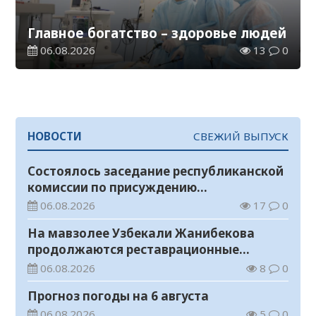
Главное богатство – здоровье людей
06.08.2026
13
0
НОВОСТИ
СВЕЖИЙ ВЫПУСК
Состоялось заседание республиканской
комиссии по присуждению
образовательных грантов
06.08.2026
17
0
На мавзолее Узбекали Жанибекова
продолжаются реставрационные
работы
06.08.2026
8
0
Прогноз погоды на 6 августа
06.08.2026
5
0