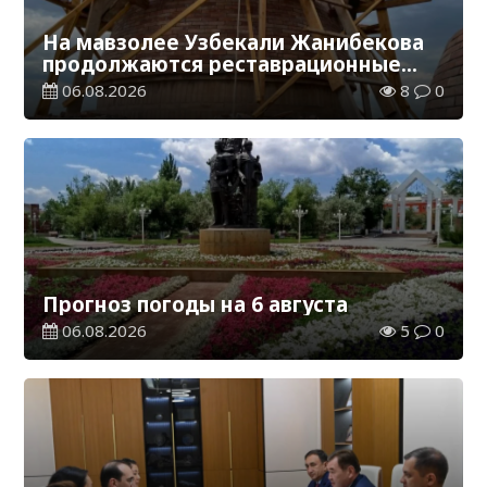
На мавзолее Узбекали Жанибекова
продолжаются реставрационные
работы
06.08.2026
8
0
Прогноз погоды на 6 августа
06.08.2026
5
0