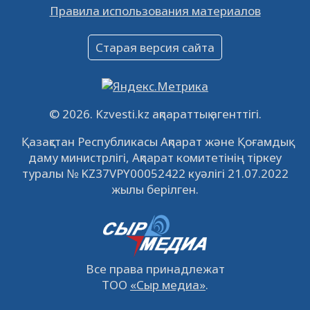
Правила использования материалов
16.12.2022
61028
0
Объявление
Старая версия сайта
09.12.2022
64100
0
Свободные рабочие места
22.11.2022
16426
0
© 2026. Kzvesti.kz ақпараттық агенттігі.
IPO «КазМунайГаз»: компания проведет
Қазақстан Республикасы Ақпарат және Қоғамдық
встречу с инвесторами в Кызылорде 22
даму министрлігі, Ақпарат комитетінің тіркеу
ноября
21.11.2022
14935
0
туралы № KZ37VPY00052422 куәлігі 21.07.2022
жылы берілген.
Все права принадлежат
ТОО
«Сыр медиа»
.