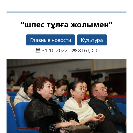
“Өшпес тұлға жолымен”
Главные новости
Культура
31.10.2022
816
0