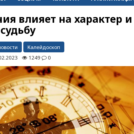
ия влияет на характер и
судьбу
новости
Калейдоскоп
02.2023
1249
0