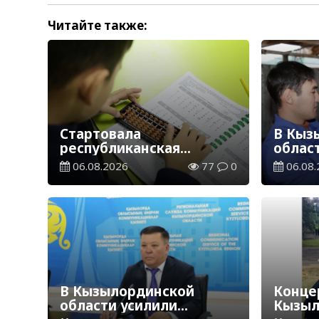
Читайте также:
Стартовала
В Кыз
республиканская
облас
благотворительная
ветер
06.08.2026
77
0
06.08.
акция «Дорога в школу»
В Кызылординской
Концер
области усилили
Кызыл