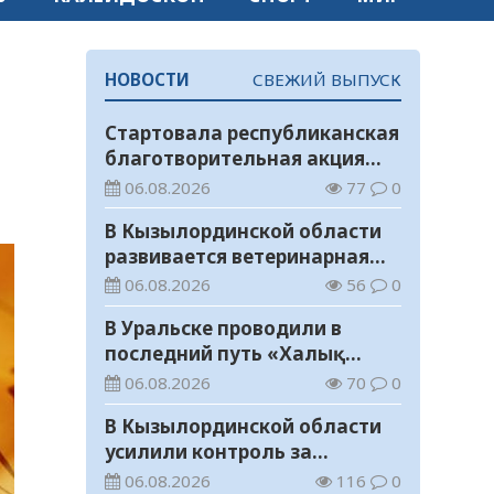
НОВОСТИ
СВЕЖИЙ ВЫПУСК
Стартовала республиканская
благотворительная акция
«Дорога в школу»
06.08.2026
77
0
В Кызылординской области
развивается ветеринарная
отрасль
06.08.2026
56
0
В Уральске проводили в
последний путь «Халық
Қаһарманы» Ивана
06.08.2026
70
0
Степановича Гапича
В Кызылординской области
усилили контроль за
финансовой дисциплиной
06.08.2026
116
0