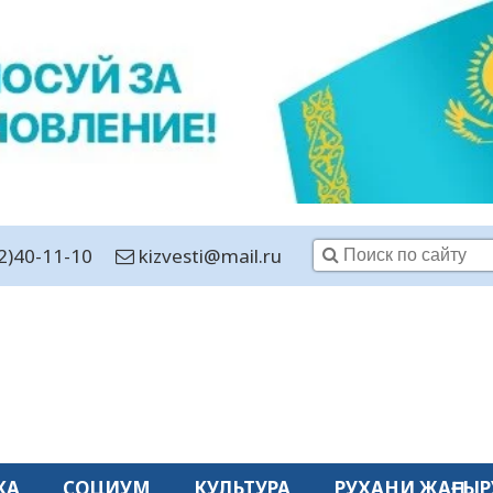
2)40-11-10
kizvesti@mail.ru
КА
СОЦИУМ
КУЛЬТУРА
РУХАНИ ЖАҢҒЫР