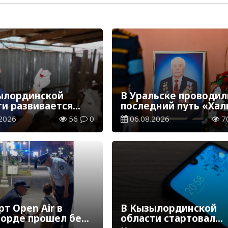
ылординской
В Уральске проводил
ти развивается
последний путь «Хал
инарная отрасль
Қаһарманы» Ивана
2026
56
0
06.08.2026
7
Степановича Гапича
т Open Air в
В Кызылординской
орде прошел без
области стартовал