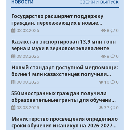
НОВОСТИ
СВЕЖИЙ ВЫПУСК
Государство расширяет поддержку
граждан, переезжающих в новые
регионы для работы
08.08.2026
8
0
Казахстан экспортировал 13,9 млн тонн
зерна и муки в зерновом эквиваленте
08.08.2026
8
0
Новый стандарт доступной медпомощи:
более 1 млн казахстанцев получили
телемедицинские услуги
08.08.2026
10
0
550 иностранных граждан получили
образовательные гранты для обучения в
Казахстане
08.08.2026
37
0
Министерство просвещения определило
сроки обучения и каникул на 2026-2027