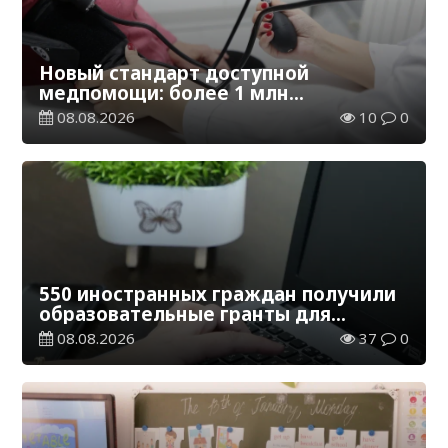
Новый стандарт доступной
медпомощи: более 1 млн
казахстанцев получили
08.08.2026
10
0
телемедицинские услуги
550 иностранных граждан получили
образовательные гранты для
обучения в Казахстане
08.08.2026
37
0