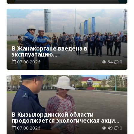
В Жанакоргане введена в
эксплуатацию
водораспределительная станция
07.08.2026
64
0
В Кызылординской области
продолжается экологическая акция
«Таза Қазақстан»
07.08.2026
49
0