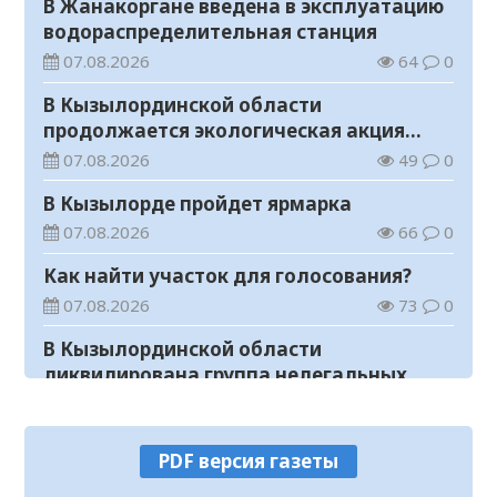
В Жанакоргане введена в эксплуатацию
водораспределительная станция
07.08.2026
64
0
В Кызылординской области
продолжается экологическая акция
«Таза Қазақстан»
07.08.2026
49
0
В Кызылорде пройдет ярмарка
07.08.2026
66
0
Как найти участок для голосования?
07.08.2026
73
0
В Кызылординской области
ликвидирована группа нелегальных
добытчиков золота
07.08.2026
55
0
Аким области ознакомился с работой
PDF версия газеты
племенного хозяйства в