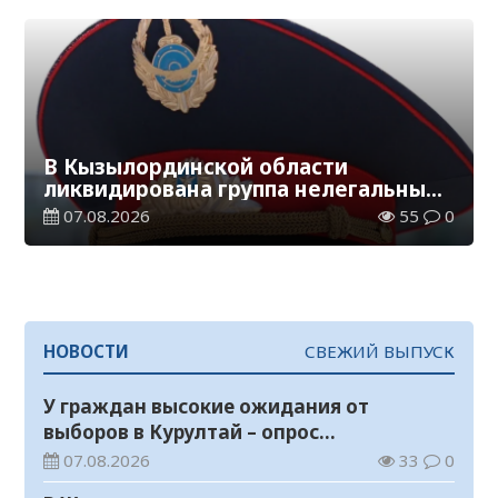
В Кызылординской области
ликвидирована группа нелегальных
добытчиков золота
07.08.2026
55
0
НОВОСТИ
СВЕЖИЙ ВЫПУСК
У граждан высокие ожидания от
выборов в Курултай – опрос
общественного мнения
07.08.2026
33
0