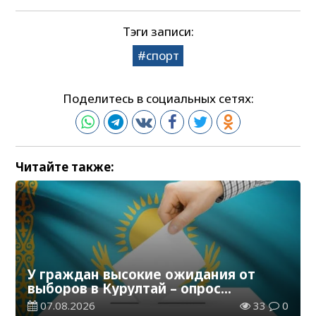
Тэги записи:
спорт
Поделитесь в социальных сетях:
Читайте также:
У граждан высокие ожидания от
выборов в Курултай – опрос
общественного мнения
07.08.2026
33
0