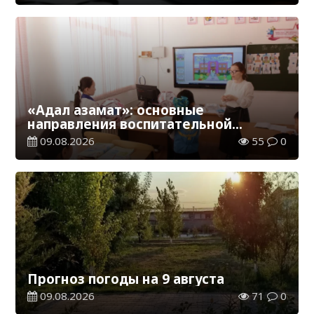
«Адал азамат»: основные
направления воспитательной
работы в новом учебном году
09.08.2026
55
0
Прогноз погоды на 9 августа
09.08.2026
71
0