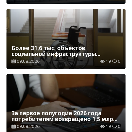
Более 31,6 тыс. объектов
социальной инфраструктуры
адаптированы для лиц с
09.08.2026
19
0
инвалидностью
За первое полугодие 2026 года
потребителям возвращено 1,5 млрд
тенге
09.08.2026
19
0