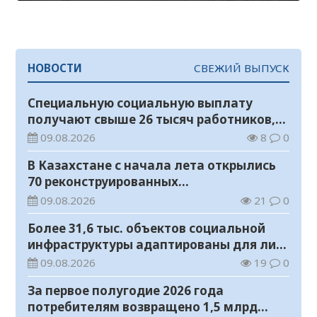
НОВОСТИ
СВЕЖИЙ ВЫПУСК
Специальную социальную выплату
получают свыше 26 тысяч работников,
занятых во вредных условиях труда
09.08.2026
8
0
В Казахстане с начала лета открылись
70 реконструированных
железнодорожных вокзалов
09.08.2026
21
0
Более 31,6 тыс. объектов социальной
инфраструктуры адаптированы для лиц
с инвалидностью
09.08.2026
19
0
За первое полугодие 2026 года
потребителям возвращено 1,5 млрд