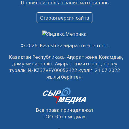
Правила использования материалов
16.12.2022
61071
0
Объявление
Старая версия сайта
09.12.2022
64144
0
Свободные рабочие места
22.11.2022
16452
0
© 2026. Kzvesti.kz ақпараттық агенттігі.
IPO «КазМунайГаз»: компания проведет
Қазақстан Республикасы Ақпарат және Қоғамдық
встречу с инвесторами в Кызылорде 22
даму министрлігі, Ақпарат комитетінің тіркеу
ноября
21.11.2022
14956
0
туралы № KZ37VPY00052422 куәлігі 21.07.2022
жылы берілген.
Все права принадлежат
ТОО
«Сыр медиа»
.