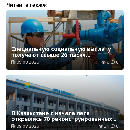
Читайте также:
Специальную социальную выплату
получают свыше 26 тысяч
работников, занятых во вредных
09.08.2026
8
0
условиях труда
В Казахстане с начала лета
открылись 70 реконструированных
железнодорожных вокзалов
09.08.2026
21
0