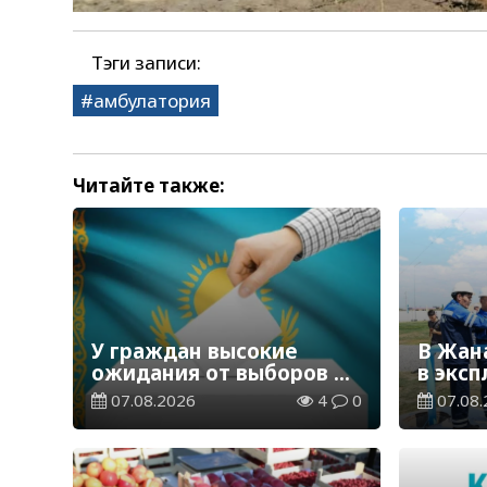
Тэги записи:
амбулатория
Читайте также:
У граждан высокие
В Жан
ожидания от выборов в
в экс
Курултай – опрос
водор
07.08.2026
4
0
07.08.
общественного мнения
станц