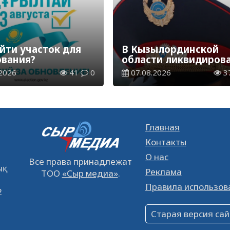
йти участок для
В Кызылординской
ования?
области ликвидиров
группа нелегальных
2026
41
0
07.08.2026
3
добытчиков золота
Главная
Контакты
О нас
Все права принадлежат
қ
Реклама
ТОО
«Сыр медиа»
.
Правила использов
2
Старая версия сай