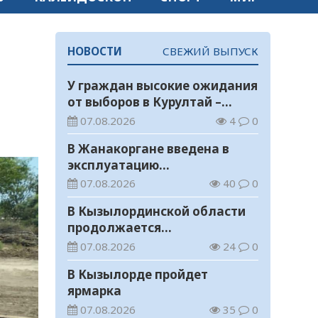
НОВОСТИ
СВЕЖИЙ ВЫПУСК
У граждан высокие ожидания
от выборов в Курултай –
опрос общественного мнения
07.08.2026
4
0
В Жанакоргане введена в
эксплуатацию
водораспределительная
07.08.2026
40
0
станция
В Кызылординской области
продолжается
экологическая акция «Таза
07.08.2026
24
0
Қазақстан»
В Кызылорде пройдет
ярмарка
07.08.2026
35
0