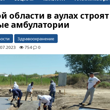
 области в аулах строят
ые амбулатории
вости
Здравоохранение
.07.2023
754
0