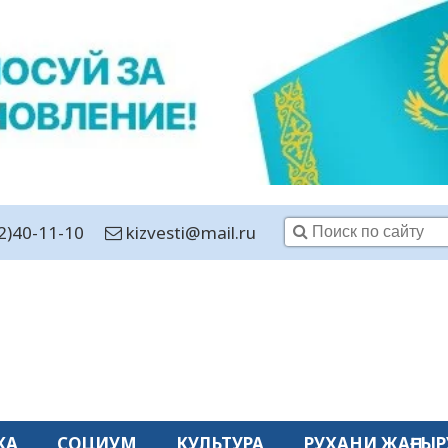
2)40-11-10
kizvesti@mail.ru
КА
СОЦИУМ
КУЛЬТУРА
РУХАНИ ЖАҢҒЫР