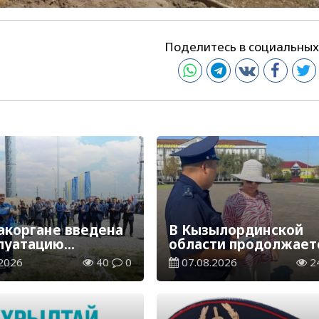
Поделитесь в социальных
акоргане введена
В Кызылординской
плуатацию
области продолжает
аспределительная
экологическая акция
2026
40
0
07.08.2026
2
ия
«Таза Қазақстан»