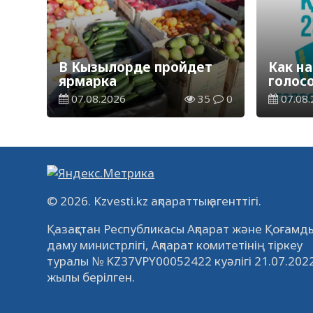
В Кызылорде пройдет
Как на
ярмарка
голос
07.08.2026
35
0
07.08.
© 2026. Kzvesti.kz ақпараттық агенттігі.
Қазақстан Республикасы Ақпарат және Қоғамды
даму министрлігі, Ақпарат комитетінің тіркеу
туралы № KZ37VPY00052422 куәлігі 21.07.202
жылы берілген.