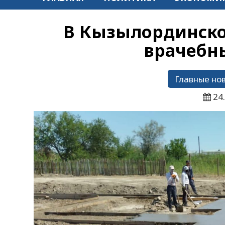
В Кызылординской
врачебн
Главные но
24