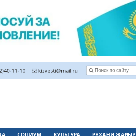
2)40-11-10
kizvesti@mail.ru
КА
СОЦИУМ
КУЛЬТУРА
РУХАНИ ЖАҢҒЫР