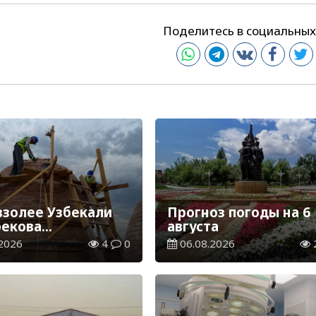
Поделитесь в социальных
взолее Узбекали
Прогноз погоды на 6
екова
августа
лжаются
2026
4
0
06.08.2026
врационные
ы