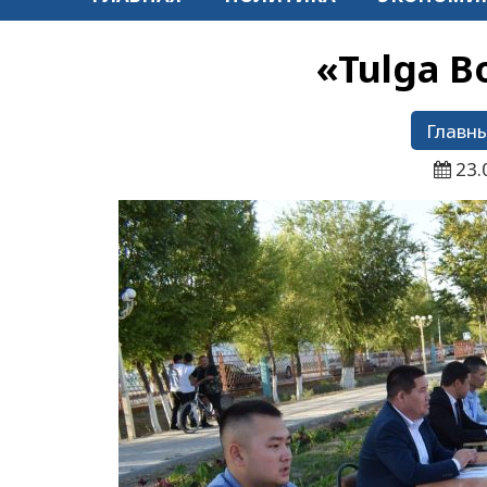
«Tulga B
Главны
23.