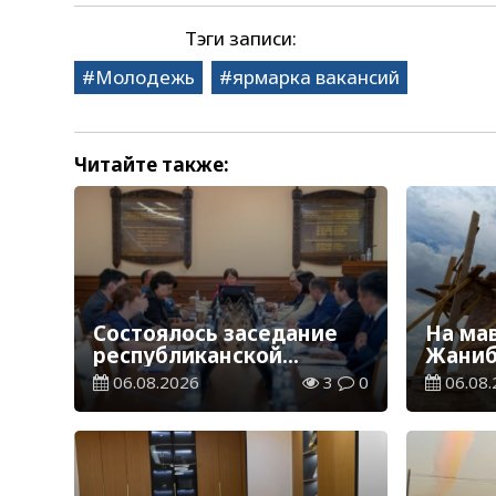
Тэги записи:
Молодежь
ярмарка вакансий
Читайте также:
Состоялось заседание
На ма
республиканской
Жаниб
комиссии по
продо
06.08.2026
3
0
06.08.
присуждению
реста
образовательных
работ
грантов