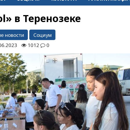
ol» в Теренозеке
е новости
Социум
06.2023
1012
0