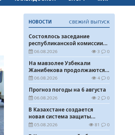
НОВОСТИ
СВЕЖИЙ ВЫПУСК
Состоялось заседание
республиканской комиссии
по присуждению
06.08.2026
3
0
образовательных грантов
На мавзолее Узбекали
Жанибекова продолжаются
реставрационные работы
06.08.2026
4
0
Прогноз погоды на 6 августа
06.08.2026
2
0
В Казахстане создается
новая система защиты
средств ОСМС от
05.08.2026
81
0
необоснованных выплат