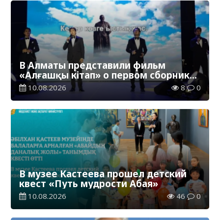
В Алматы представили фильм
«Алғашқы кітап» о первом сборнике
произведений Абая
10.08.2026
8
0
В музее Кастеева прошел детский
квест «Путь мудрости Абая»
10.08.2026
46
0