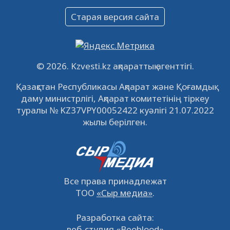
Объявление
Старая версия сайта
09.12.2022
64153
0
Свободные рабочие места
22.11.2022
16455
0
© 2026. Kzvesti.kz ақпараттық агенттігі.
IPO «КазМунайГаз»: компания проведет
Қазақстан Республикасы Ақпарат және Қоғамдық
встречу с инвесторами в Кызылорде 22
даму министрлігі, Ақпарат комитетінің тіркеу
ноября
21.11.2022
14963
0
туралы № KZ37VPY00052422 куәлігі 21.07.2022
жылы берілген.
Все права принадлежат
ТОО
«Сыр медиа»
.
Разработка сайта:
веб-студия «Beoblood»