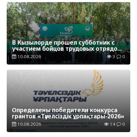
В Кызылорде прошел субботник с
участием бойцов трудовых отрядов
«Жасыл ел»
10.08.2026
3
0
Определены победители конкурса
грантов «Тәуелсіздік ұрпақтары-2026»
10.08.2026
14
0