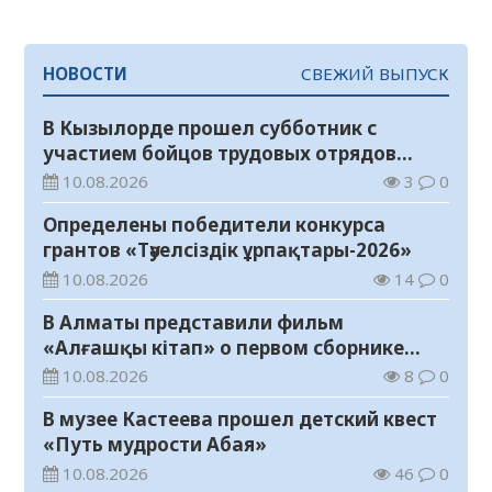
НОВОСТИ
СВЕЖИЙ ВЫПУСК
В Кызылорде прошел субботник с
участием бойцов трудовых отрядов
«Жасыл ел»
10.08.2026
3
0
Определены победители конкурса
грантов «Тәуелсіздік ұрпақтары-2026»
10.08.2026
14
0
В Алматы представили фильм
«Алғашқы кітап» о первом сборнике
произведений Абая
10.08.2026
8
0
В музее Кастеева прошел детский квест
«Путь мудрости Абая»
10.08.2026
46
0