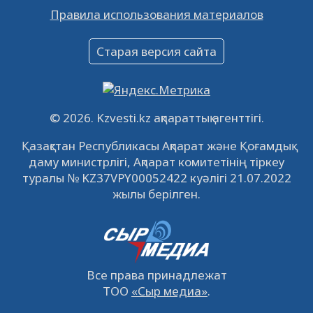
Правила использования материалов
16.12.2022
61066
0
Объявление
Старая версия сайта
09.12.2022
64139
0
Свободные рабочие места
22.11.2022
16450
0
© 2026. Kzvesti.kz ақпараттық агенттігі.
IPO «КазМунайГаз»: компания проведет
Қазақстан Республикасы Ақпарат және Қоғамдық
встречу с инвесторами в Кызылорде 22
даму министрлігі, Ақпарат комитетінің тіркеу
ноября
21.11.2022
14953
0
туралы № KZ37VPY00052422 куәлігі 21.07.2022
жылы берілген.
Все права принадлежат
ТОО
«Сыр медиа»
.