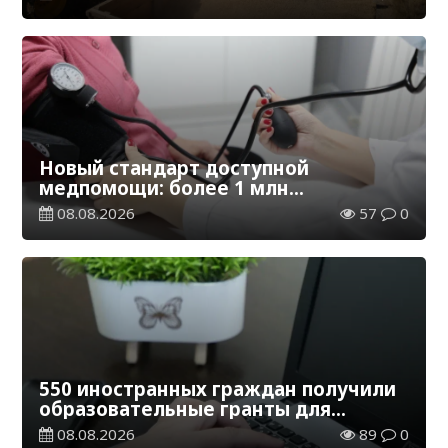
Новый стандарт доступной
медпомощи: более 1 млн
казахстанцев получили
08.08.2026
57
0
телемедицинские услуги
550 иностранных граждан получили
образовательные гранты для
обучения в Казахстане
08.08.2026
89
0