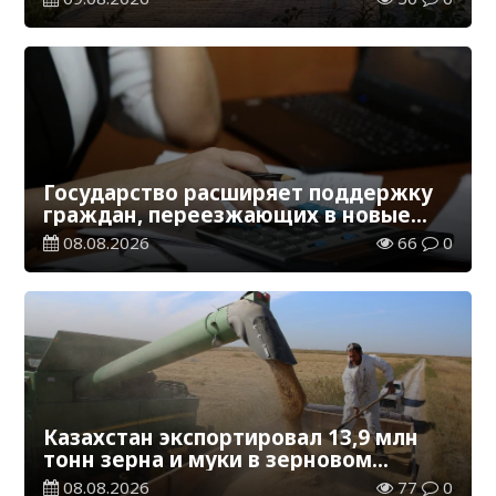
Государство расширяет поддержку
граждан, переезжающих в новые
регионы для работы
08.08.2026
66
0
Казахстан экспортировал 13,9 млн
тонн зерна и муки в зерновом
эквиваленте
08.08.2026
77
0