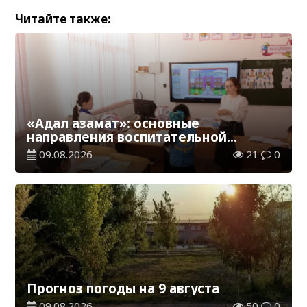
Читайте также:
«Адал азамат»: основные
направления воспитательной
работы в новом учебном году
09.08.2026
21
0
Прогноз погоды на 9 августа
09.08.2026
50
0