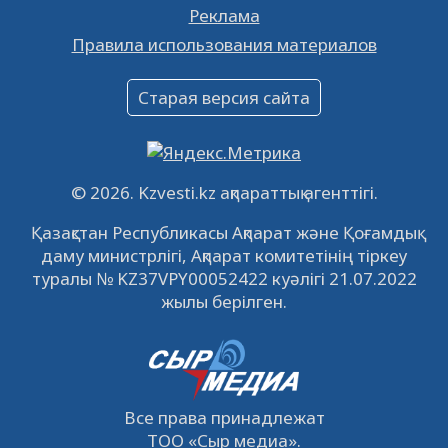
Реклама
Объявление
Правила использования материалов
16.12.2022
61063
0
Объявление
Старая версия сайта
09.12.2022
64136
0
Свободные рабочие места
22.11.2022
16447
0
© 2026. Kzvesti.kz ақпараттық агенттігі.
IPO «КазМунайГаз»: компания проведет
Қазақстан Республикасы Ақпарат және Қоғамдық
встречу с инвесторами в Кызылорде 22
даму министрлігі, Ақпарат комитетінің тіркеу
ноября
21.11.2022
14952
0
туралы № KZ37VPY00052422 куәлігі 21.07.2022
жылы берілген.
Все права принадлежат
ТОО
«Сыр медиа»
.