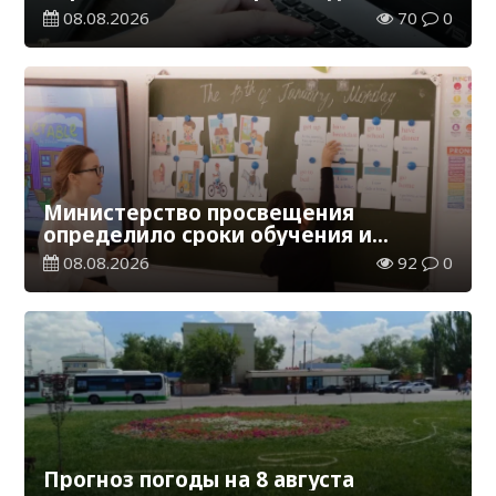
обучения в Казахстане
08.08.2026
70
0
Министерство просвещения
определило сроки обучения и
каникул на 2026-2027 учебный год
08.08.2026
92
0
Прогноз погоды на 8 августа