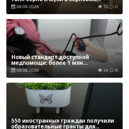
эквиваленте
08.08.2026
55
0
Новый стандарт доступной
медпомощи: более 1 млн
казахстанцев получили
08.08.2026
36
0
телемедицинские услуги
550 иностранных граждан получили
образовательные гранты для