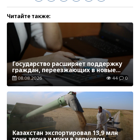
Читайте также:
Государство расширяет поддержку
граждан, переезжающих в новые
регионы для работы
08.08.2026
44
0
Казахстан экспортировал 13,9 млн
тонн зерна и муки в зерновом