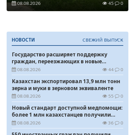
08.08.2026
45
0
НОВОСТИ
СВЕЖИЙ ВЫПУСК
Государство расширяет поддержку
граждан, переезжающих в новые
регионы для работы
08.08.2026
44
0
Казахстан экспортировал 13,9 млн тонн
зерна и муки в зерновом эквиваленте
08.08.2026
55
0
Новый стандарт доступной медпомощи:
более 1 млн казахстанцев получили
телемедицинские услуги
08.08.2026
36
0
550 иностранных граждан получили