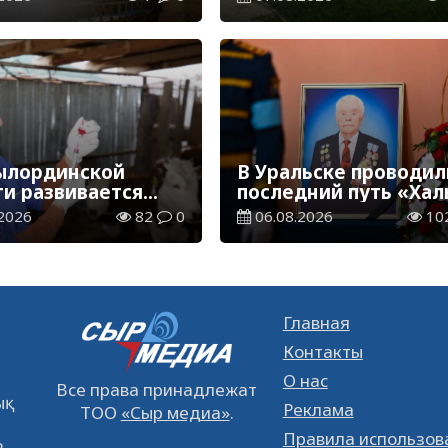
ы
ылординской
В Уральске проводил
ти развивается
последний путь «Хал
инарная отрасль
Қаһарманы» Ивана
2026
82
0
06.08.2026
10
Степановича Гапича
Главная
Контакты
О нас
Все права принадлежат
қ
Реклама
ТОО
«Сыр медиа»
.
Правила использов