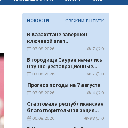
ь
НОВОСТИ
СВЕЖИЙ ВЫПУСК
В Казахстане завершен
ключевой этап
строительства
07.08.2026
7
0
Транскаспийской волоконно-
В городище Сауран начались
оптической линии связи
научно-реставрационные
работы
07.08.2026
7
0
Прогноз погоды на 7 августа
07.08.2026
4
0
Стартовала республиканская
благотворительная акция
«Дорога в школу»
06.08.2026
98
0