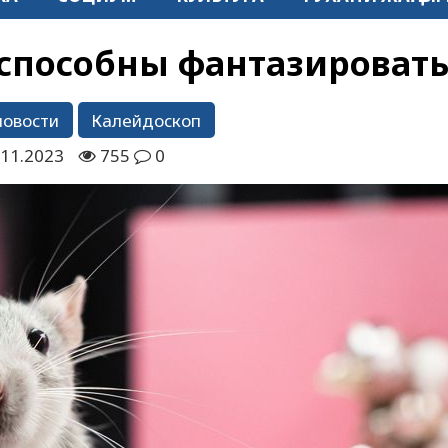
способны фантазироват
новости
Калейдоскоп
.11.2023
755
0