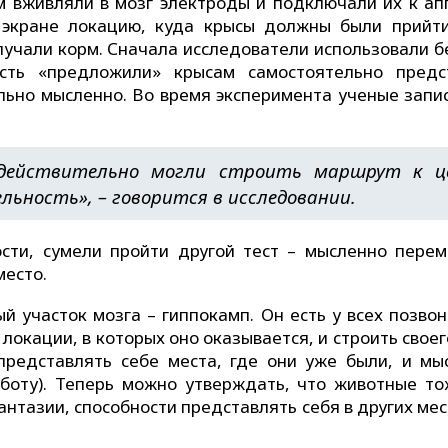
 вживляли в мозг электроды и подключали их к ап
 экране локацию, куда крысы должны были прийти
лучали корм. Сначала исследователи использовали б
ть «предложили» крысам самостоятельно предс
ьно мысленно. Во время эксперимента ученые запи
 действительно могли строить маршрут к ц
льность», – говорится в исследовании.
сти, сумели пройти другой тест – мысленно перем
место.
й участок мозга – гиппокамп. Он есть у всех позвон
окации, в которых оно оказывается, и строить свое
представлять себе места, где они уже были, и мы
боту). Теперь можно утверждать, что животные то
фантазии, способности представлять себя в других мес