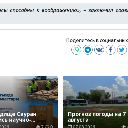
ысы способны к воображению», – заключил соа
Поделитесь в социальных
одище Сауран
Прогноз погоды на 7
ись научно-
августа
врационные
2026
7
0
07.08.2026