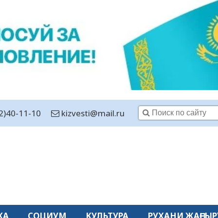
2)40-11-10
kizvesti@mail.ru
КА
СОЦИУМ
КУЛЬТУРА
РУХАНИ ЖАҢҒЫР