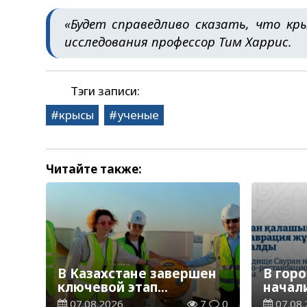
«Будет справедливо сказать, что кр
исследования профессор Тим Харрис.
Тэги записи:
крысы
ученые
Читайте также:
В Казахстане завершен
В гор
ключевой этап
начал
строительства
реста
07.08.2026
7
0
07.08.