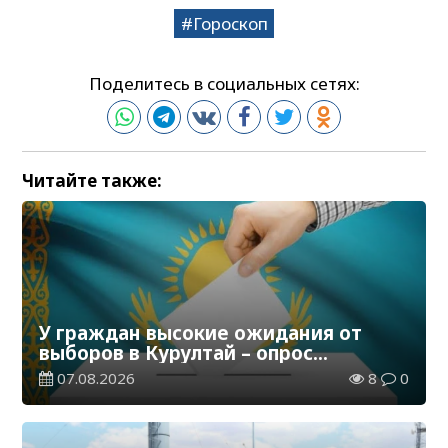
Гороскоп
Поделитесь в социальных сетях:
Читайте также:
У граждан высокие ожидания от
выборов в Курултай – опрос
общественного мнения
07.08.2026
8
0