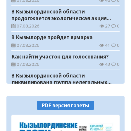
В Кызылординской области
продолжается экологическая акция
«Таза Қазақстан»
07.08.2026
27
0
В Кызылорде пройдет ярмарка
07.08.2026
41
0
Как найти участок для голосования?
07.08.2026
43
0
В Кызылординской области
ликвидирована группа нелегальных
добытчиков золота
07.08.2026
40
0
Аким области ознакомился с работой
PDF версия газеты
племенного хозяйства в
Жанакорганском районе
07.08.2026
80
0
В Кызылординской области пройдут