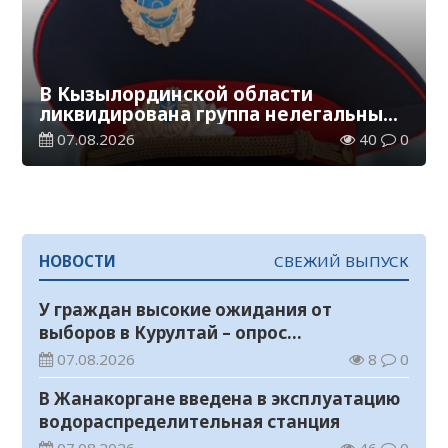
В Кызылординской области
ликвидирована группа нелегальных
добытчиков золота
07.08.2026
40
0
НОВОСТИ
СВЕЖИЙ ВЫПУСК
У граждан высокие ожидания от
выборов в Курултай – опрос
общественного мнения
07.08.2026
8
0
В Жанакоргане введена в эксплуатацию
водораспределительная станция
07.08.2026
46
0