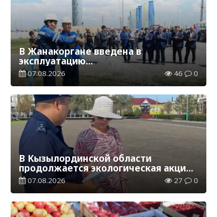
В Жанакоргане введена в
эксплуатацию
водораспределительная станция
07.08.2026
46
0
В Кызылординской области
продолжается экологическая акция
«Таза Қазақстан»
07.08.2026
27
0