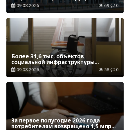
железнодорожных вокзалов
09.08.2026
69
0
Более 31,6 тыс. объектов
социальной инфраструктуры
адаптированы для лиц с
09.08.2026
58
0
инвалидностью
За первое полугодие 2026 года
потребителям возвращено 1,5 млрд