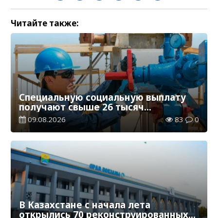
Читайте также:
Специальную социальную выплату
получают свыше 26 тысяч
работников, занятых во вредных
09.08.2026
83
0
условиях труда
В Казахстане с начала лета
открылись 70 реконструированных