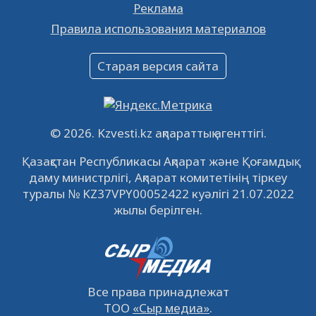
Реклама
Объявление
Правила использования материалов
16.12.2022
61073
0
Объявление
Старая версия сайта
09.12.2022
64151
0
Свободные рабочие места
22.11.2022
16453
0
© 2026. Kzvesti.kz ақпараттық агенттігі.
IPO «КазМунайГаз»: компания проведет
Қазақстан Республикасы Ақпарат және Қоғамдық
встречу с инвесторами в Кызылорде 22
даму министрлігі, Ақпарат комитетінің тіркеу
ноября
21.11.2022
14962
0
туралы № KZ37VPY00052422 куәлігі 21.07.2022
жылы берілген.
Все права принадлежат
ТОО
«Сыр медиа»
.