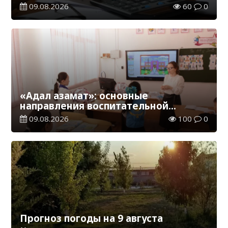
тенге
09.08.2026
60
0
«Адал азамат»: основные
направления воспитательной
работы в новом учебном году
09.08.2026
100
0
Прогноз погоды на 9 августа