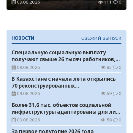
09.08.2026
111
0
НОВОСТИ
СВЕЖИЙ ВЫПУСК
Специальную социальную выплату
получают свыше 26 тысяч работников,
занятых во вредных условиях труда
09.08.2026
83
0
В Казахстане с начала лета открылись
70 реконструированных
железнодорожных вокзалов
09.08.2026
69
0
Более 31,6 тыс. объектов социальной
инфраструктуры адаптированы для лиц
с инвалидностью
09.08.2026
58
0
За первое полугодие 2026 года