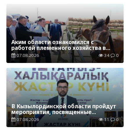
Аким области ознакомился с
работой племенного хозяйства в
Жанакорганском районе
07.08.2026
34
0
В Кызылординской области пройдут
мероприятия, посвященные
Международному дню молодежи
07.08.2026
11
0