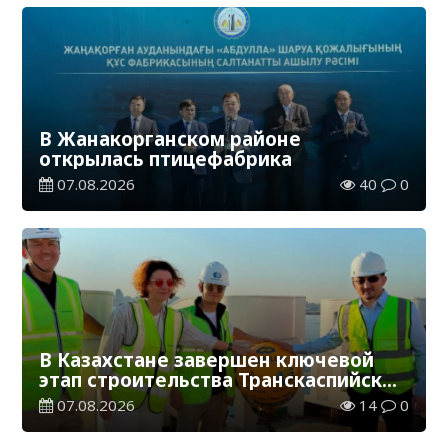
В Жанакорганском районе
открылась птицефабрика
07.08.2026
40
0
В Казахстане завершен ключевой
этап строительства Транскаспийской
волоконно-оптической линии связи
07.08.2026
14
0