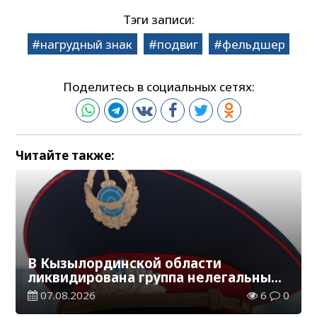
Тэги записи:
нагрудный знак
подвиг
фельдшер
Поделитесь в социальных сетях:
Читайте также:
В Кызылординской области
ликвидирована группа нелегальных
добытчиков золота
07.08.2026
6
0