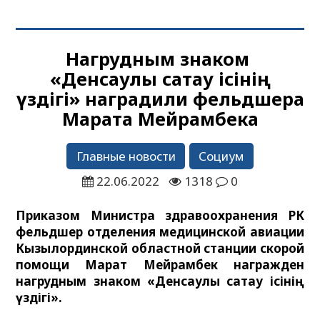
Нагрудным знаком
«Денсаулық сақтау ісінің
үздігі» наградили фельдшера
Марата Мейрамбека
Главные новости
Социум
22.06.2022
1318
0
Приказом Министра здравоохранения РК
фельдшер отделения медицинской авиации
Кызылординской областной станции скорой
помощи Марат Мейрамбек награжден
нагрудным знаком «Денсаулық сақтау ісінің
үздігі».