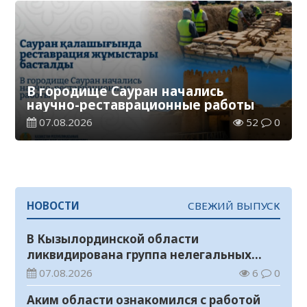
В городище Сауран начались
научно-реставрационные работы
07.08.2026
52
0
НОВОСТИ
СВЕЖИЙ ВЫПУСК
В Кызылординской области
ликвидирована группа нелегальных
добытчиков золота
07.08.2026
6
0
Аким области ознакомился с работой