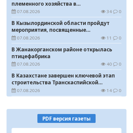
племенного хозяйства в
Жанакорганском районе
07.08.2026
34
0
В Кызылординской области пройдут
мероприятия, посвященные
Международному дню молодежи
07.08.2026
11
0
В Жанакорганском районе открылась
птицефабрика
07.08.2026
40
0
В Казахстане завершен ключевой этап
строительства Транскаспийской
волоконно-оптической линии связи
07.08.2026
14
0
В городище Сауран начались научно-
реставрационные работы
07.08.2026
52
0
PDF версия газеты
Прогноз погоды на 7 августа