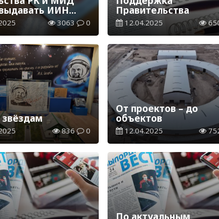
ьства РК и МИД
Поддержка
 выдавать ИИН
Правительства
ранцам, временно
2025
3063
0
12.04.2025
65
жающим в
стан
От проектов – до
к звёздам
объектов
2025
836
0
12.04.2025
75
По актуальным