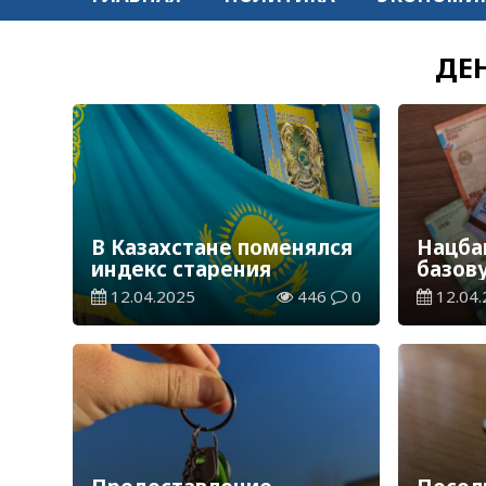
ДЕ
В Казахстане поменялся
Нацба
индекс старения
базов
уровн
12.04.2025
446
0
12.04.