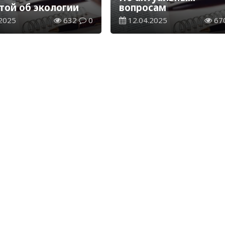
той об экологии
вопросам
2025
632
0
12.04.2025
67