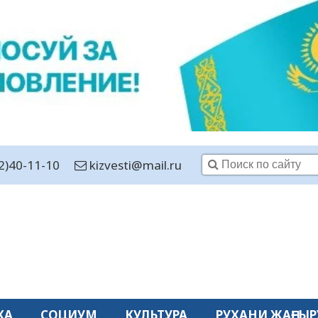
2)40-11-10
kizvesti@mail.ru
КА
СОЦИУМ
КУЛЬТУРА
РУХАНИ ЖАҢҒЫР