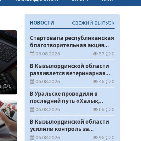
НОВОСТИ
СВЕЖИЙ ВЫПУСК
Стартовала республиканская
благотворительная акция
«Дорога в школу»
06.08.2026
57
0
В Кызылординской области
развивается ветеринарная
отрасль
06.08.2026
46
0
3
0
ысяч
В Уральске проводили в
последний путь «Халық
Қаһарманы» Ивана
06.08.2026
66
0
Степановича Гапича
В Кызылординской области
усилили контроль за
финансовой дисциплиной
06.08.2026
96
0