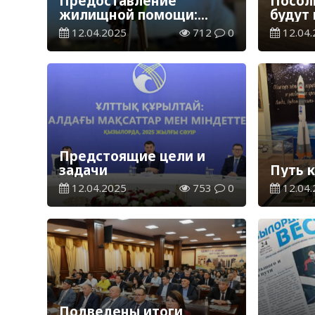
Предоставление
Посол
жилищной помощи:
будут
внесены изменения
иност
12.04.2025
712
0
12.04.
приез
Казах
Предстоящие цели и
задачи
Путь 
12.04.2025
753
0
12.04.
Подведены итоги