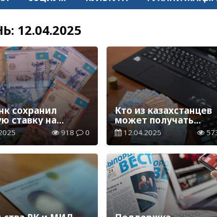
НЬ:
12.04.2025
нк сохранил
Кто из казахстанцев
ую ставку на
может получать
е 16,5%
ежемесячно
2025
918
0
12.04.2025
57
спецвыплату в 208 т
тенге