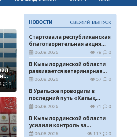
НОВОСТИ
СВЕЖИЙ ВЫПУСК
Стартовала республиканская
благотворительная акция
«Дорога в школу»
06.08.2026
78
0
В Кызылординской области
вал
развивается ветеринарная
рнир
отрасль
06.08.2026
57
0
4
0
В Уральске проводили в
последний путь «Халық
Қаһарманы» Ивана
06.08.2026
71
0
Степановича Гапича
В Кызылординской области
усилили контроль за
финансовой дисциплиной
06.08.2026
117
0