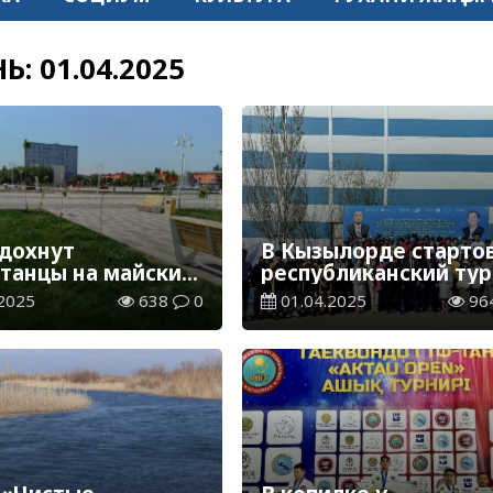
НЬ:
01.04.2025
тдохнут
В Кызылорде старто
станцы на майские
республиканский ту
ники
по велоспорту
2025
638
0
01.04.2025
96