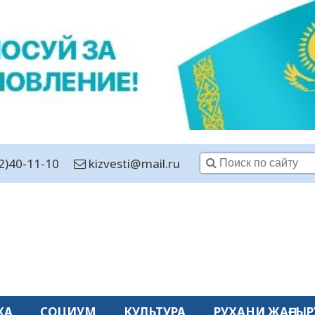
2)40-11-10
kizvesti@mail.ru
КА
СОЦИУМ
КУЛЬТУРА
РУХАНИ ЖАҢҒЫР