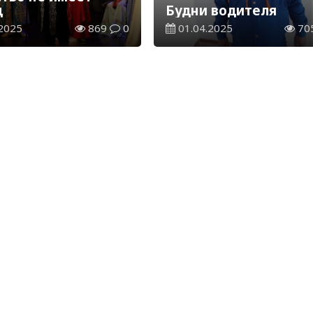
ц
Будни водителя
2025
869
0
01.04.2025
70