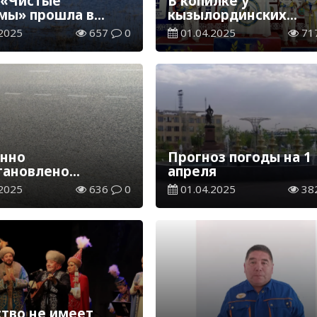
 «Чистые
В копилке у
мы» прошла в
кызылординских
инском районе
спортсменов две
2025
657
0
01.04.2025
71
медали
нно
Прогноз погоды на 1
тановлено
апреля
ние на
2025
636
0
01.04.2025
38
обильном мосту
ство не имеет