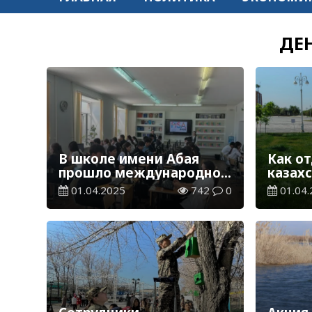
ДЕ
В школе имени Абая
Как о
прошло международное
казах
исследование “PISA –
празд
01.04.2025
742
0
01.04.
2025”