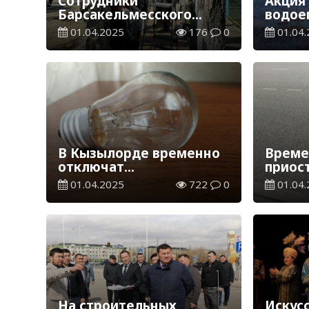
Сотрудники
Акция
Барсакельмесского
водое
заповедника провели
Казал
01.04.2025
176
0
01.04.
экоакцию по установке
скворечников
В Кызылорде временно
Време
отключат
приос
электричество
движе
01.04.2025
722
0
01.04.
автом
На строительных
Искус